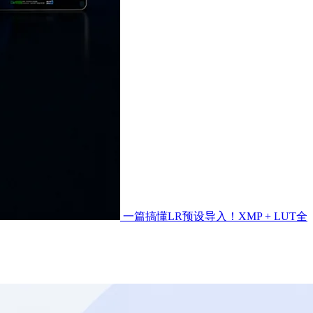
一篇搞懂LR预设导入！XMP + LUT全