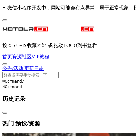
📢微信小程序开发中，网站可能会有点异常，属于正常现象，
按
+
收藏本站 或 拖动LOGO到书签栏
Ctrl
D
首页
资源
社区
VIP
教程
公告/活动
更新日志
⌘Command
/
⌘Command
-
历史记录
热门 预设/资源