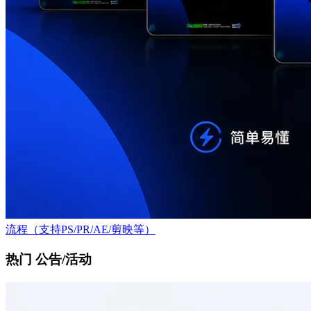
流程（支持PS/PR/AE/剪映等）
热门 公告/活动