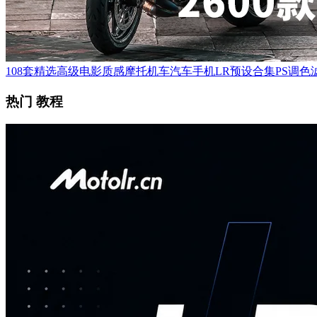
108套精选高级电影质感摩托机车汽车手机LR预设合集PS调色滤
热门 教程