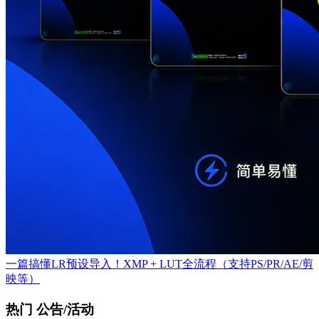
一篇搞懂LR预设导入！XMP + LUT全流程（支持PS/PR/AE/剪
映等）
热门 公告/活动