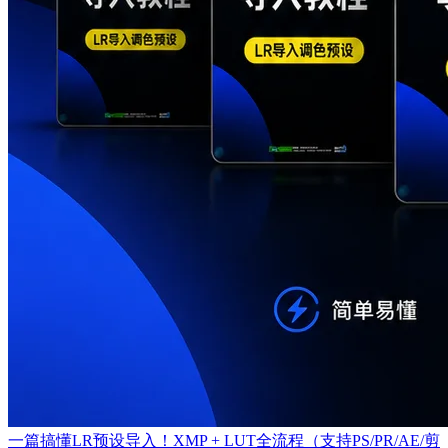
一篇搞懂LR预设导入！XMP + LUT全流程（支持PS/PR/AE/剪