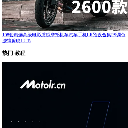
108套精选高级电影质感摩托机车汽车手机LR预设合集PS调色
滤镜剪映LUTs
热门 教程