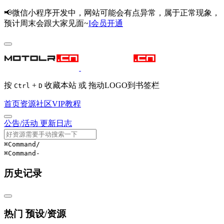
📢微信小程序开发中，网站可能会有点异常，属于正常现象，
预计周末会跟大家见面~
I会员开通
按
+
收藏本站 或 拖动LOGO到书签栏
Ctrl
D
首页
资源
社区
VIP
教程
公告/活动
更新日志
⌘Command
/
⌘Command
-
历史记录
热门 预设/资源