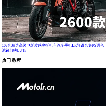
108套精选高级电影质感摩托机车汽车手机LR预设合集PS调色
滤镜剪映LUTs
热门 教程