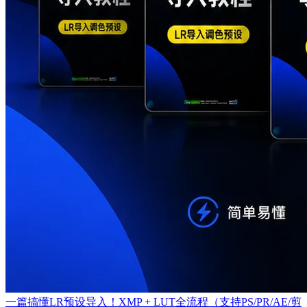
一篇搞懂LR预设导入！XMP + LUT全流程（支持PS/PR/AE/剪