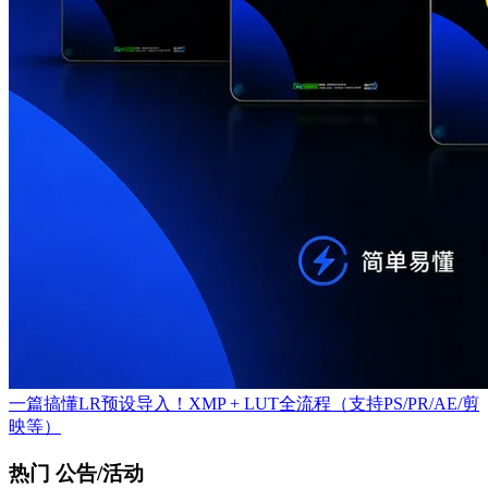
一篇搞懂LR预设导入！XMP + LUT全流程（支持PS/PR/AE/剪
映等）
热门 公告/活动