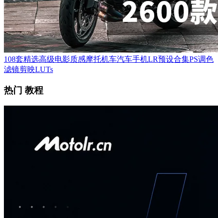
108套精选高级电影质感摩托机车汽车手机LR预设合集PS调色
滤镜剪映LUTs
热门 教程