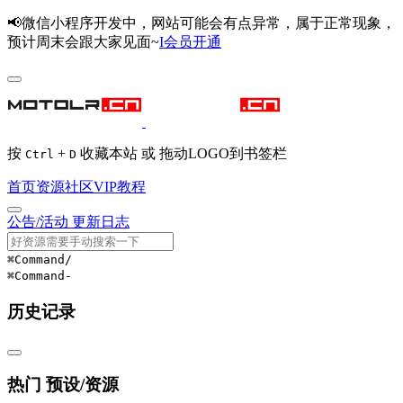
📢微信小程序开发中，网站可能会有点异常，属于正常现象，
预计周末会跟大家见面~
I会员开通
按
+
收藏本站 或 拖动LOGO到书签栏
Ctrl
D
首页
资源
社区
VIP
教程
公告/活动
更新日志
⌘Command
/
⌘Command
-
历史记录
热门 预设/资源