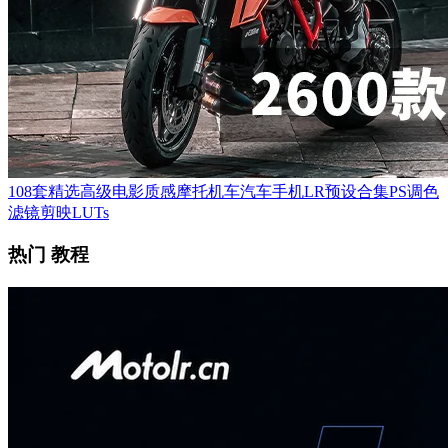
108套精选高级电影质感摩托机车汽车手机LR预设合集PS调色
滤镜剪映LUTs
热门 教程