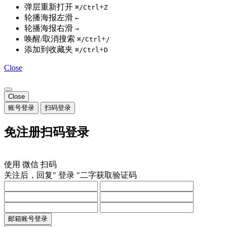
弹层重新打开
+
⌘/Ctrl
Z
轮播海报左滑
←
轮播海报右滑
→
唤醒/取消搜索
+
⌘/Ctrl
/
添加到收藏夹
+
⌘/Ctrl
D
Close
Close
账号登录
扫码登录
免注册扫码登录
使用
微信
扫码
关注后，回复"
登录
"二字获取验证码
邮箱账号登录