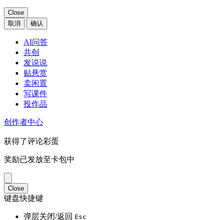
Close
取消
确认
AI问答
共创
发说说
贴悬赏
卖闲置
写课件
投作品
创作者中心
获得了评论彩蛋
奖励已发放至卡包中
Close
键盘快捷键
弹层关闭/返回
Esc