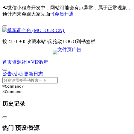
📢微信小程序开发中，网站可能会有点异常，属于正常现象，
预计周末会跟大家见面~
I会员开通
按
+
收藏本站 或 拖动LOGO到书签栏
Ctrl
D
首页
资源
社区
VIP
教程
公告/活动
更新日志
⌘Command
/
⌘Command
-
历史记录
热门 预设/资源