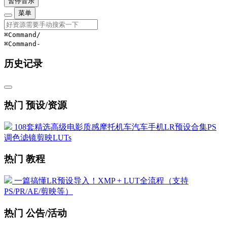
暂停音乐
菜单
⌘Command
/
⌘Command
-
历史记录
热门 预设/资源
108套精选高级电影质感摩托机车汽车手机LR预设合集PS
调色滤镜剪映LUTs
热门 教程
一篇搞懂LR预设导入！XMP + LUT全流程（支持
PS/PR/AE/剪映等）
热门 公告/活动