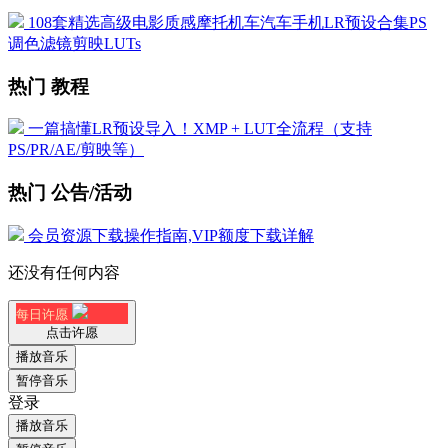
108套精选高级电影质感摩托机车汽车手机LR预设合集PS
调色滤镜剪映LUTs
热门 教程
一篇搞懂LR预设导入！XMP + LUT全流程（支持
PS/PR/AE/剪映等）
热门 公告/活动
会员资源下载操作指南,VIP额度下载详解
还没有任何内容
每日许愿
点击许愿
播放音乐
暂停音乐
登录
播放音乐