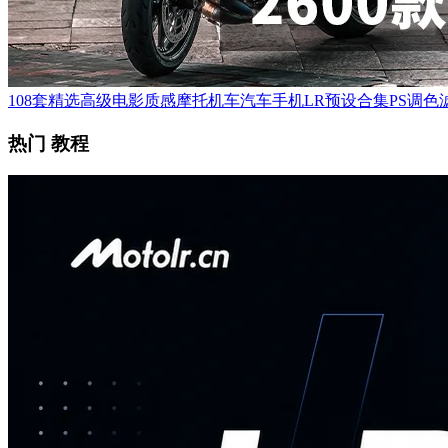
108套精选高级电影质感摩托机车汽车手机LR预设合集PS调色滤
热门 教程