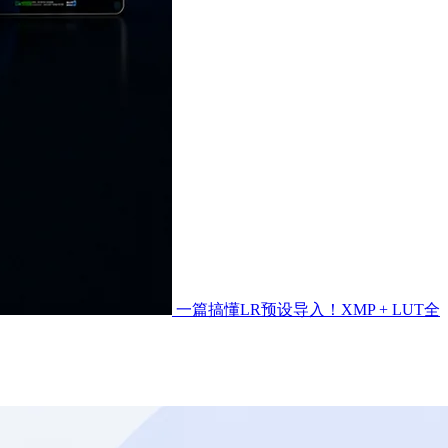
一篇搞懂LR预设导入！XMP + LUT全