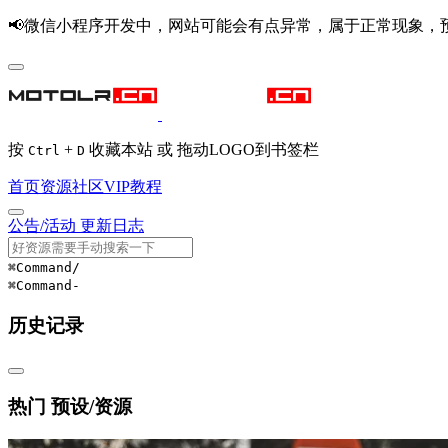
📢微信小程序开发中，网站可能会有点异常，属于正常现象，
按
+
收藏本站 或 拖动LOGO到书签栏
Ctrl
D
首页
资源
社区
VIP
教程
公告/活动
更新日志
⌘Command
/
⌘Command
-
历史记录
热门 预设/资源