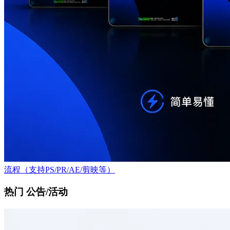
流程（支持PS/PR/AE/剪映等）
热门 公告/活动