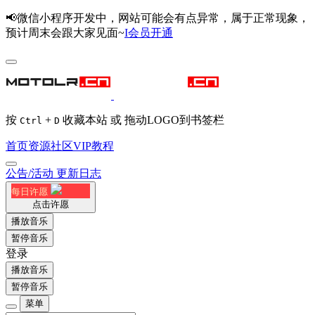
📢微信小程序开发中，网站可能会有点异常，属于正常现象，
预计周末会跟大家见面~
I会员开通
按
+
收藏本站 或 拖动LOGO到书签栏
Ctrl
D
首页
资源
社区
VIP
教程
公告/活动
更新日志
每日许愿
点击许愿
播放音乐
暂停音乐
登录
播放音乐
暂停音乐
菜单