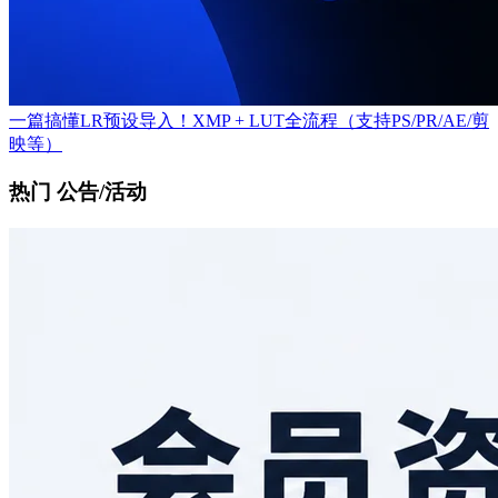
一篇搞懂LR预设导入！XMP + LUT全流程（支持PS/PR/AE/剪
映等）
热门 公告/活动