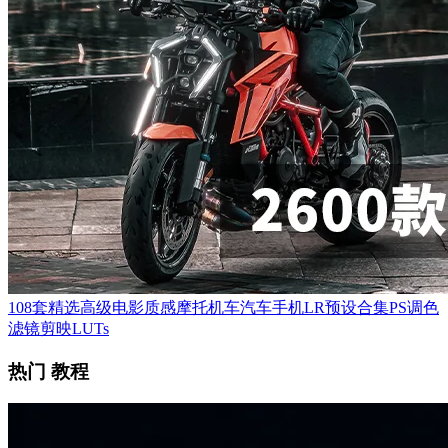
108套精选高级电影质感摩托机车汽车手机LR预设合集PS调色
滤镜剪映LUTs
热门 教程