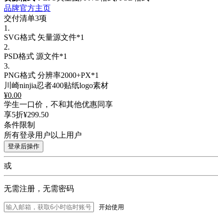
品牌官方主页
交付清单3项
1.
SVG格式
矢量源文件*1
2.
PSD格式
源文件*1
3.
PNG格式
分辨率2000+PX*1
川崎ninjia忍者400贴纸logo素材
¥
0.00
学生一口价，不和其他优惠同享
享5折
¥299.50
条件限制
所有登录用户以上用户
登录后操作
或
无需注册，无需密码
开始使用