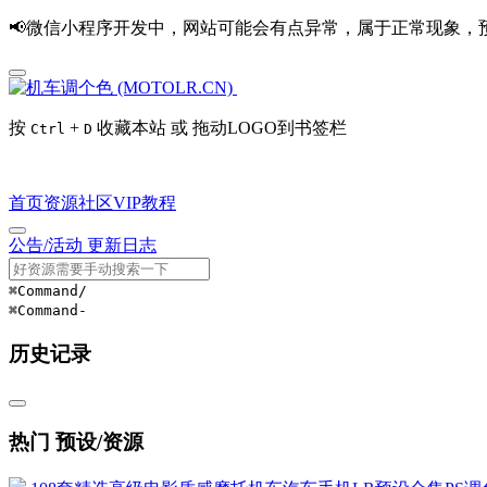
📢微信小程序开发中，网站可能会有点异常，属于正常现象，
按
+
收藏本站 或 拖动LOGO到书签栏
Ctrl
D
首页
资源
社区
VIP
教程
公告/活动
更新日志
⌘Command
/
⌘Command
-
历史记录
热门 预设/资源