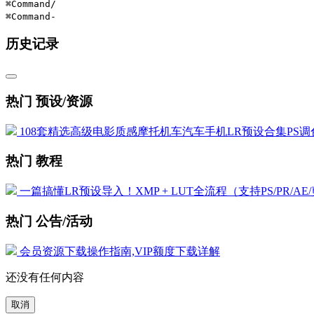
⌘Command
/
⌘Command
-
历史记录
热门 预设/资源
108套精选高级电影质感摩托机车汽车手机LR预设合集PS调色
热门 教程
一篇搞懂LR预设导入！XMP + LUT全流程（支持PS/PR/AE
热门 公告/活动
会员资源下载操作指南,VIP额度下载详解
还没有任何内容
取消