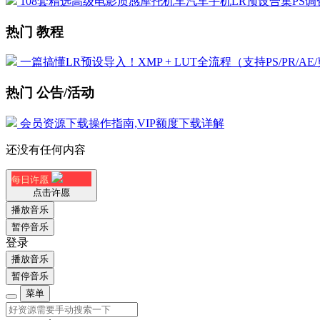
108套精选高级电影质感摩托机车汽车手机LR预设合集PS调色
热门 教程
一篇搞懂LR预设导入！XMP + LUT全流程（支持PS/PR/AE
热门 公告/活动
会员资源下载操作指南,VIP额度下载详解
还没有任何内容
每日许愿
点击许愿
播放音乐
暂停音乐
登录
播放音乐
暂停音乐
菜单