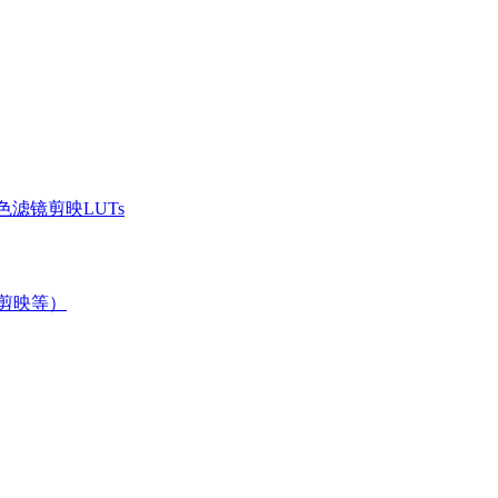
滤镜剪映LUTs
/剪映等）