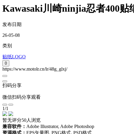
Kawasaki川崎ninjia忍者400
发布日期
26-05-08
类别
贴纸LOGO
0
https://www.motolr.cn/lr/48g_glxj/
扫码分享
微信扫码分享观看
1
/
1
暂无评分
50人浏览
兼容软件：
Adobe Illustrator, Adobe Photoshop
资源格式：
EPS矢量图, PNG格式, PSD格式