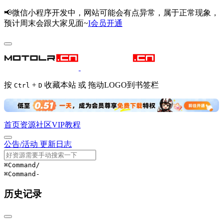
📢微信小程序开发中，网站可能会有点异常，属于正常现象，
预计周末会跟大家见面~
I会员开通
按
+
收藏本站 或 拖动LOGO到书签栏
Ctrl
D
首页
资源
社区
VIP
教程
公告/活动
更新日志
⌘Command
/
⌘Command
-
历史记录