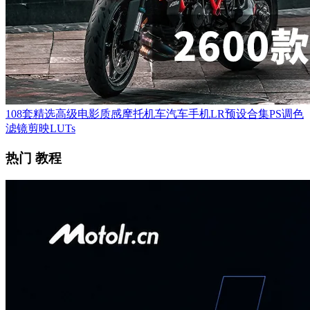
108套精选高级电影质感摩托机车汽车手机LR预设合集PS调色
滤镜剪映LUTs
热门 教程