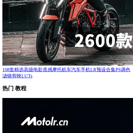
108套精选高级电影质感摩托机车汽车手机LR预设合集PS调色
滤镜剪映LUTs
热门 教程