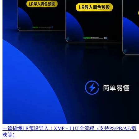
一篇搞懂LR预设导入！XMP + LUT全流程（支持PS/PR/AE/剪
映等）