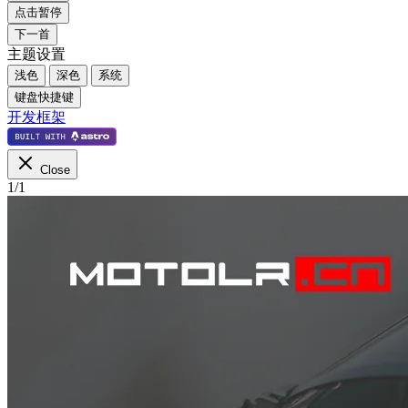
点击暂停
下一首
主题设置
浅色
深色
系统
键盘快捷键
开发框架
Close
1
/
1