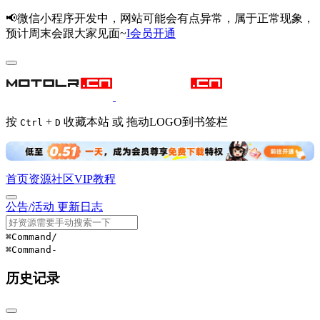
📢微信小程序开发中，网站可能会有点异常，属于正常现象，
预计周末会跟大家见面~
I会员开通
按
+
收藏本站 或 拖动LOGO到书签栏
Ctrl
D
首页
资源
社区
VIP
教程
公告/活动
更新日志
⌘Command
/
⌘Command
-
历史记录