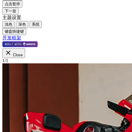
点击暂停
下一首
主题设置
浅色
深色
系统
键盘快捷键
开发框架
Close
1
/
1