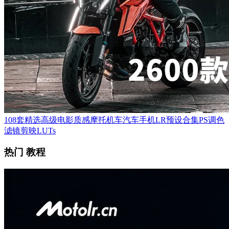
108套精选高级电影质感摩托机车汽车手机LR预设合集PS调色
滤镜剪映LUTs
热门 教程