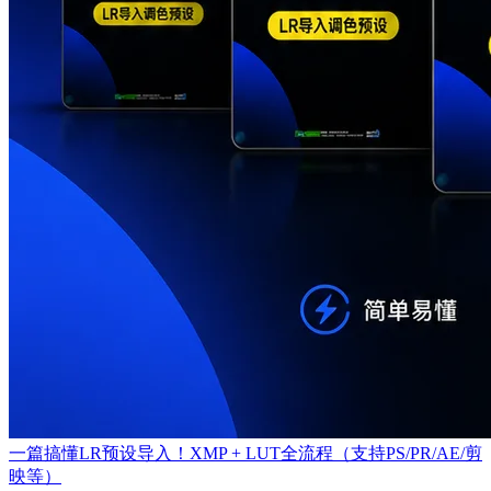
一篇搞懂LR预设导入！XMP + LUT全流程（支持PS/PR/AE/剪
映等）