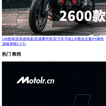
108套精选高级电影质感摩托机车汽车手机LR预设合集PS调色
滤镜剪映LUTs
热门 教程