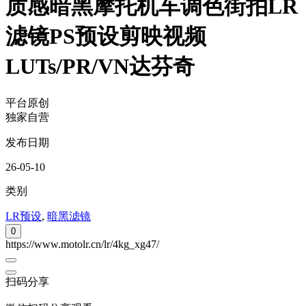
质感暗黑摩托机车调色街拍LR
滤镜PS预设剪映视频
LUTs/PR/VN达芬奇
平台原创
独家自营
发布日期
26-05-10
类别
LR预设
,
暗黑滤镜
0
https://www.motolr.cn/lr/4kg_xg47/
扫码分享