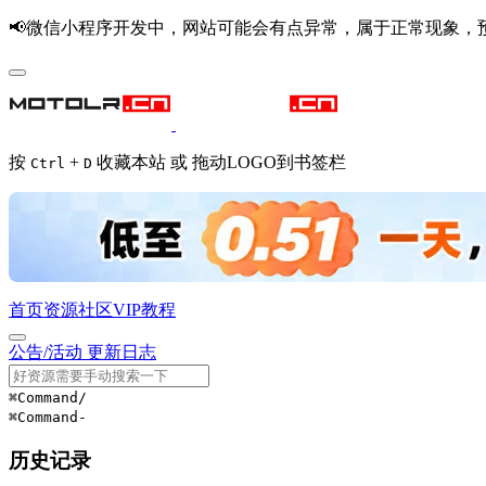
📢微信小程序开发中，网站可能会有点异常，属于正常现象，
按
+
收藏本站 或 拖动LOGO到书签栏
Ctrl
D
首页
资源
社区
VIP
教程
公告/活动
更新日志
⌘Command
/
⌘Command
-
历史记录