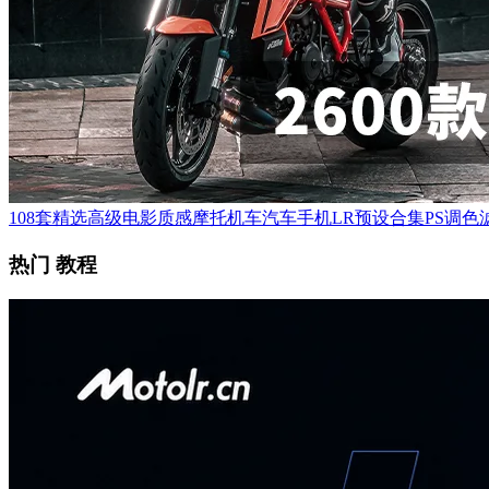
108套精选高级电影质感摩托机车汽车手机LR预设合集PS调色滤
热门 教程