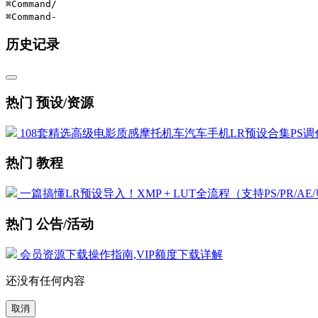
⌘Command
/
⌘Command
-
历史记录
热门 预设/资源
108套精选高级电影质感摩托机车汽车手机LR预设合集PS调色
热门 教程
一篇搞懂LR预设导入！XMP + LUT全流程（支持PS/PR/AE
热门 公告/活动
会员资源下载操作指南,VIP额度下载详解
还没有任何内容
取消