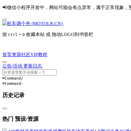
📢微信小程序开发中，网站可能会有点异常，属于正常现象，
按
+
收藏本站 或 拖动LOGO到书签栏
Ctrl
D
首页
资源
社区
VIP
教程
公告/活动
更新日志
⌘Command
/
⌘Command
-
历史记录
热门 预设/资源