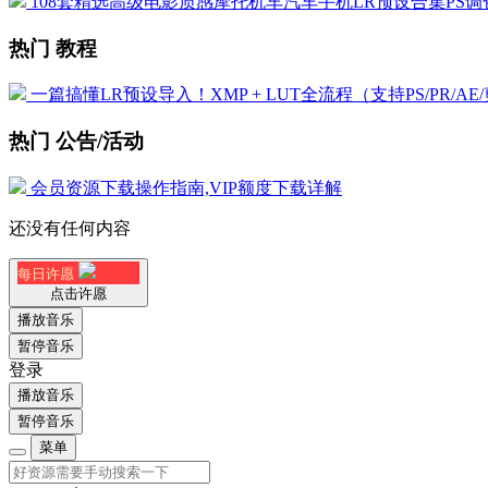
108套精选高级电影质感摩托机车汽车手机LR预设合集PS调色
热门 教程
一篇搞懂LR预设导入！XMP + LUT全流程（支持PS/PR/AE
热门 公告/活动
会员资源下载操作指南,VIP额度下载详解
还没有任何内容
每日许愿
点击许愿
播放音乐
暂停音乐
登录
播放音乐
暂停音乐
菜单