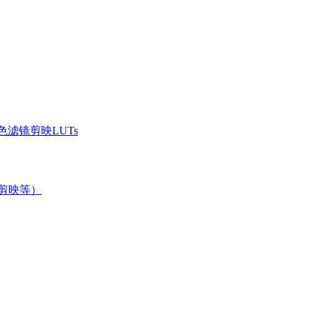
滤镜剪映LUTs
/剪映等）