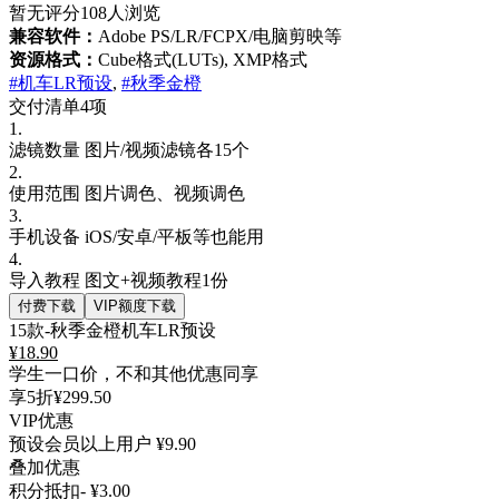
暂无评分
108人浏览
兼容软件：
Adobe PS/LR/FCPX/电脑剪映等
资源格式：
Cube格式(LUTs), XMP格式
#机车LR预设
,
#秋季金橙
交付清单4项
1.
滤镜数量
图片/视频滤镜各15个
2.
使用范围
图片调色、视频调色
3.
手机设备
iOS/安卓/平板等也能用
4.
导入教程
图文+视频教程1份
付费下载
VIP额度下载
15款-秋季金橙机车LR预设
¥
18.90
学生一口价，不和其他优惠同享
享5折
¥299.50
VIP优惠
预设会员以上用户
¥9.90
叠加优惠
积分抵扣
- ¥3.00