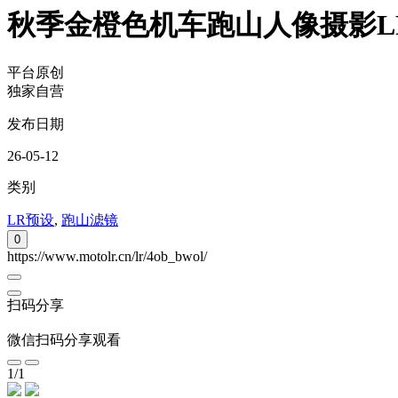
秋季金橙色机车跑山人像摄影LR
平台原创
独家自营
发布日期
26-05-12
类别
LR预设
,
跑山滤镜
0
https://www.motolr.cn/lr/4ob_bwol/
扫码分享
微信扫码分享观看
1
/
1