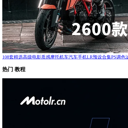
108套精选高级电影质感摩托机车汽车手机LR预设合集PS调色滤
热门 教程