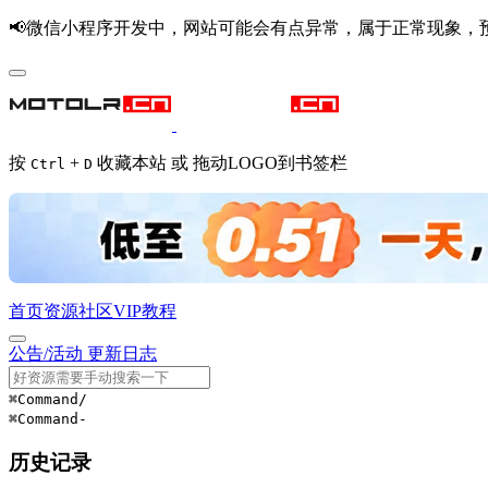
📢微信小程序开发中，网站可能会有点异常，属于正常现象，
按
+
收藏本站 或 拖动LOGO到书签栏
Ctrl
D
首页
资源
社区
VIP
教程
公告/活动
更新日志
⌘Command
/
⌘Command
-
历史记录