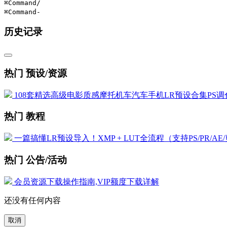
⌘Command
/
⌘Command
-
历史记录
热门 预设/资源
108套精选高级电影质感摩托机车汽车手机LR预设合集PS调色
热门 教程
一篇搞懂LR预设导入！XMP + LUT全流程（支持PS/PR/AE
热门 公告/活动
会员资源下载操作指南,VIP额度下载详解
还没有任何内容
取消