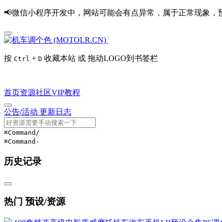
📢微信小程序开发中，网站可能会有点异常，属于正常现象，
按
+
收藏本站 或 拖动LOGO到书签栏
Ctrl
D
首页
资源
社区
VIP
教程
公告/活动
更新日志
⌘Command
/
⌘Command
-
历史记录
热门 预设/资源