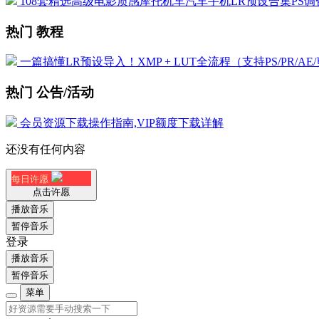
108套精选高级电影质感摩托机车汽车手机LR预设合集PS调色
热门 教程
一篇搞懂LR预设导入！XMP + LUT全流程（支持PS/PR/AE
热门 公告/活动
会员资源下载操作指南,VIP额度下载详解
还没有任何内容
每日许愿
点击许愿
播放音乐
暂停音乐
登录
播放音乐
暂停音乐
菜单