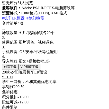
暂无评分
51人浏览
兼容软件：
Adobe PS/LR/FCPX/电脑剪映等
资源格式：
Cube格式(LUTs), XMP格式
#机车LR预设
,
#梦幻晚霞
交付清单4项
1.
滤镜数量
图片/视频滤镜各20个
2.
使用范围
图片调色、视频调色
3.
手机设备
iOS/安卓/平板等也能用
4.
导入教程
图文+视频教程1份
付费下载
VIP额度下载
20款-夕阳晚霞机车LR预设
¥
19.90
学生一口价，不和其他优惠同享
享5折
¥299.50
叠加优惠
积分抵扣
- ¥3.00
段位可减
- ¥2.00
条件限制