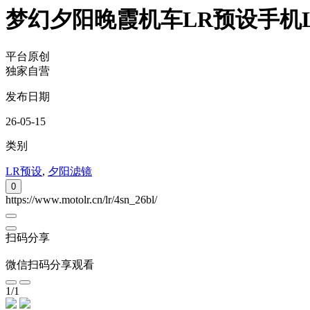
梦幻夕阳晚霞机车LR预设手机Li
平台原创
独家自营
发布日期
26-05-15
类别
LR预设
,
夕阳滤镜
0
https://www.motolr.cn/lr/4sn_26bl/
扫码分享
微信扫码分享观看
1
/
1