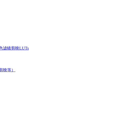
滤镜剪映LUTs
/剪映等）