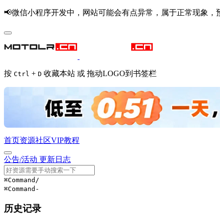
📢微信小程序开发中，网站可能会有点异常，属于正常现象，
按
+
收藏本站 或 拖动LOGO到书签栏
Ctrl
D
首页
资源
社区
VIP
教程
公告/活动
更新日志
⌘Command
/
⌘Command
-
历史记录