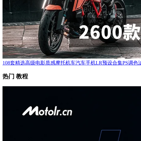
108套精选高级电影质感摩托机车汽车手机LR预设合集PS调色滤
热门 教程