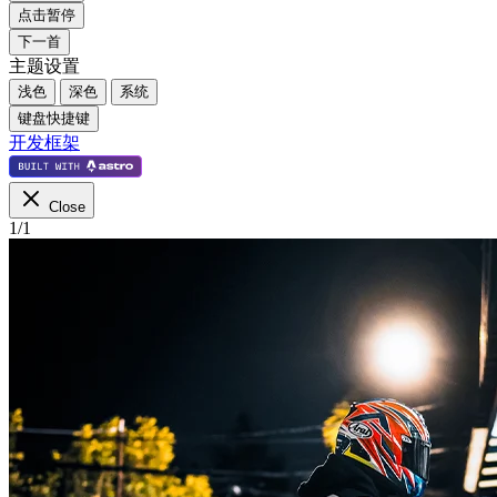
点击暂停
下一首
主题设置
浅色
深色
系统
键盘快捷键
开发框架
Close
1
/
1