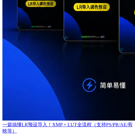
一篇搞懂LR预设导入！XMP + LUT全流程（支持PS/PR/AE/剪
映等）