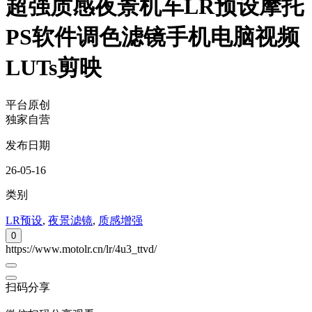
超强质感夜景机车LR预设摩托
PS软件调色滤镜手机电脑视频
LUTs剪映
平台原创
独家自营
发布日期
26-05-16
类别
LR预设
,
夜景滤镜
,
质感增强
0
https://www.motolr.cn/lr/4u3_ttvd/
扫码分享