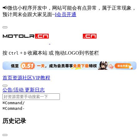
📢微信小程序开发中，网站可能会有点异常，属于正常现象，
预计周末会跟大家见面~
I会员开通
按
+
收藏本站 或 拖动LOGO到书签栏
Ctrl
D
首页
资源
社区
VIP
教程
公告/活动
更新日志
⌘Command
/
⌘Command
-
历史记录