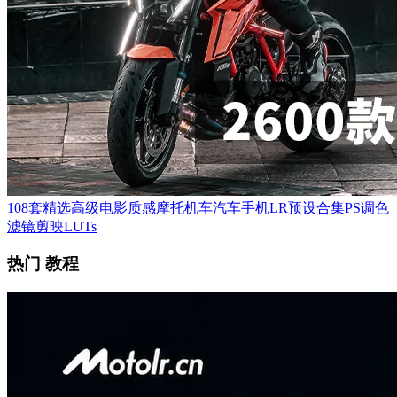
108套精选高级电影质感摩托机车汽车手机LR预设合集PS调色
滤镜剪映LUTs
热门 教程