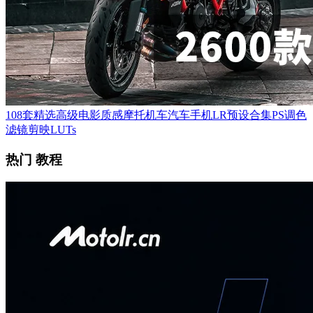
108套精选高级电影质感摩托机车汽车手机LR预设合集PS调色
滤镜剪映LUTs
热门 教程