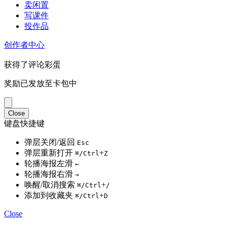
卖闲置
写课件
投作品
创作者中心
获得了评论彩蛋
奖励已发放至卡包中
Close
键盘快捷键
弹层关闭/返回
Esc
弹层重新打开
+
⌘/Ctrl
Z
轮播海报左滑
←
轮播海报右滑
→
唤醒/取消搜索
+
⌘/Ctrl
/
添加到收藏夹
+
⌘/Ctrl
D
Close