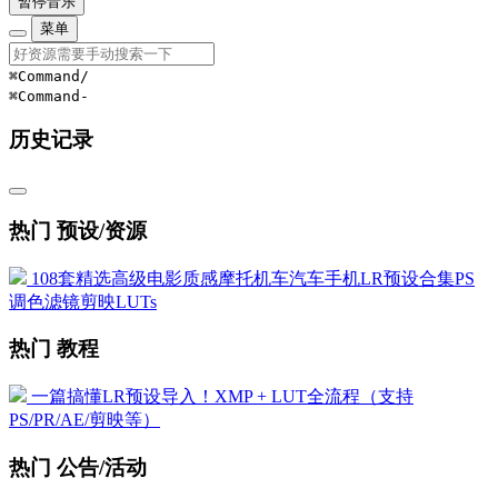
暂停音乐
菜单
⌘Command
/
⌘Command
-
历史记录
热门 预设/资源
108套精选高级电影质感摩托机车汽车手机LR预设合集PS
调色滤镜剪映LUTs
热门 教程
一篇搞懂LR预设导入！XMP + LUT全流程（支持
PS/PR/AE/剪映等）
热门 公告/活动