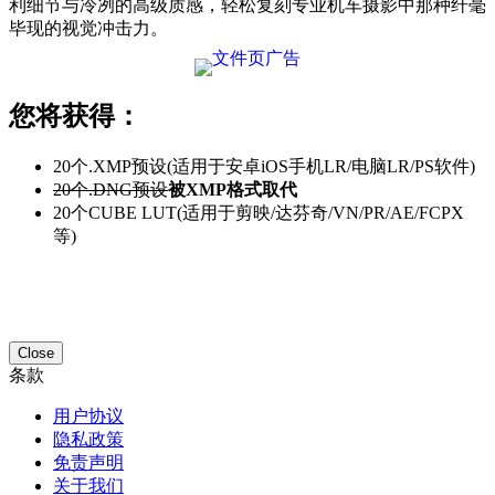
利细节与冷冽的高级质感，轻松复刻专业机车摄影中那种纤毫
毕现的视觉冲击力。
您将获得：
20个.XMP预设(适用于安卓iOS手机LR/电脑LR/PS软件)
20个.DNG预设
被XMP格式取代
20个CUBE LUT(适用于剪映/达芬奇/VN/PR/AE/FCPX
等)
Close
条款
用户协议
隐私政策
免责声明
关于我们