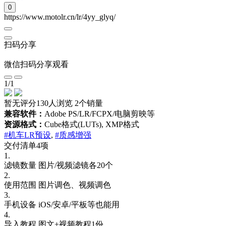
0
https://www.motolr.cn/lr/4yy_glyq/
扫码分享
微信扫码分享观看
1
/
1
暂无评分
130人浏览
2个销量
兼容软件：
Adobe PS/LR/FCPX/电脑剪映等
资源格式：
Cube格式(LUTs), XMP格式
#机车LR预设
,
#质感增强
交付清单4项
1.
滤镜数量
图片/视频滤镜各20个
2.
使用范围
图片调色、视频调色
3.
手机设备
iOS/安卓/平板等也能用
4.
导入教程
图文+视频教程1份