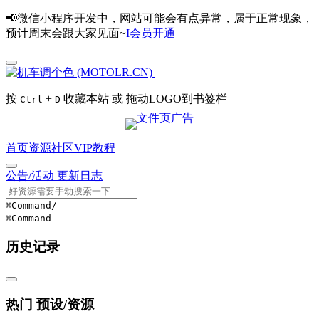
📢微信小程序开发中，网站可能会有点异常，属于正常现象，
预计周末会跟大家见面~
I会员开通
按
+
收藏本站 或 拖动LOGO到书签栏
Ctrl
D
首页
资源
社区
VIP
教程
公告/活动
更新日志
⌘Command
/
⌘Command
-
历史记录
热门 预设/资源