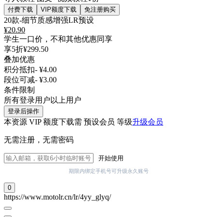
付费下载
VIP额度下载
免注册购买
20款-细节质感增强LR预设
¥
20.90
学生一口价，不和其他优惠同享
享5折
¥299.50
叠加优惠
积分抵扣
- ¥4.00
段位可减
- ¥3.00
条件限制
所有登录用户以上用户
登录后操作
本资源 VIP 额度下载需 预设会员 等级
升级会员
无需注册，无需密码
开始使用
期限内绑定手机号可升级永久账号
0
https://www.motolr.cn/lr/4yy_glyq/