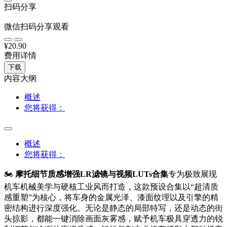
扫码分享
微信扫码分享观看
¥20.90
费用详情
下载
内容大纲
概述
您将获得：
概述
您将获得：
🏍️
摩托细节质感增强LR滤镜与视频LUTs合集
专为极致展现
机车机械美学与硬核工业风而打造，这款预设合集以“超清质
感重塑”为核心，将车身的金属光泽、漆面纹理以及引擎的精
密结构进行深度强化。无论是静态的局部特写，还是动态的街
头掠影，都能一键消除画面灰雾感，赋予机车极具穿透力的锐