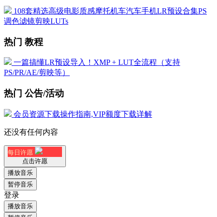
108套精选高级电影质感摩托机车汽车手机LR预设合集PS
调色滤镜剪映LUTs
热门 教程
一篇搞懂LR预设导入！XMP + LUT全流程（支持
PS/PR/AE/剪映等）
热门 公告/活动
会员资源下载操作指南,VIP额度下载详解
还没有任何内容
每日许愿
点击许愿
播放音乐
暂停音乐
登录
播放音乐