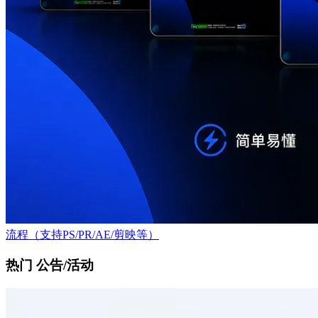
流程（支持PS/PR/AE/剪映等）
热门 公告/活动