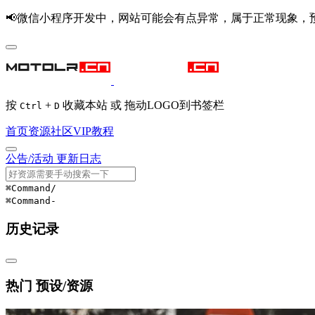
📢微信小程序开发中，网站可能会有点异常，属于正常现象，
按
+
收藏本站 或 拖动LOGO到书签栏
Ctrl
D
首页
资源
社区
VIP
教程
公告/活动
更新日志
⌘Command
/
⌘Command
-
历史记录
热门 预设/资源