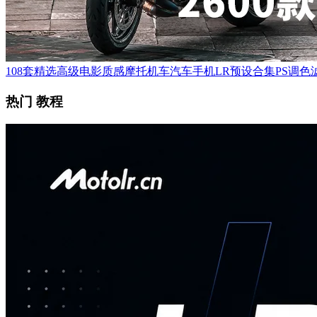
108套精选高级电影质感摩托机车汽车手机LR预设合集PS调色滤
热门 教程