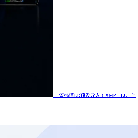
一篇搞懂LR预设导入！XMP + LUT全