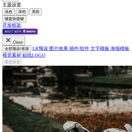
主题设置
浅色
深色
系统
键盘快捷键
开发框架
Close
LR预设
图片效果
插件/软件
文字模板
海报模板
全部预设/资源
视觉素材
贴纸LOGO
重置筛选