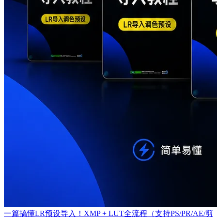
一篇搞懂LR预设导入！XMP + LUT全流程（支持PS/PR/AE/剪