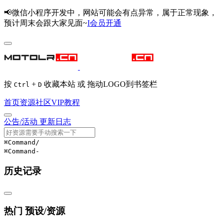
📢微信小程序开发中，网站可能会有点异常，属于正常现象，
预计周末会跟大家见面~
I会员开通
按
+
收藏本站 或 拖动LOGO到书签栏
Ctrl
D
首页
资源
社区
VIP
教程
公告/活动
更新日志
⌘Command
/
⌘Command
-
历史记录
热门 预设/资源