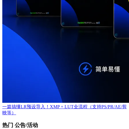
一篇搞懂LR预设导入！XMP + LUT全流程（支持PS/PR/AE/剪
映等）
热门 公告/活动