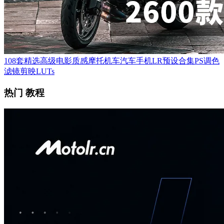
108套精选高级电影质感摩托机车汽车手机LR预设合集PS调色
滤镜剪映LUTs
热门 教程