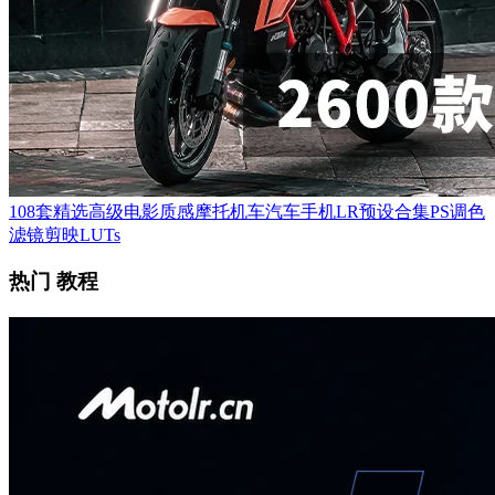
108套精选高级电影质感摩托机车汽车手机LR预设合集PS调色
滤镜剪映LUTs
热门 教程