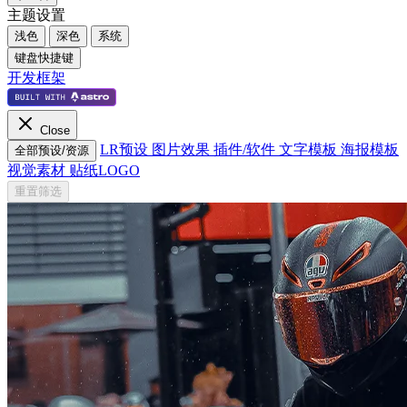
主题设置
浅色
深色
系统
键盘快捷键
开发框架
Close
LR预设
图片效果
插件/软件
文字模板
海报模板
全部预设/资源
视觉素材
贴纸LOGO
重置筛选