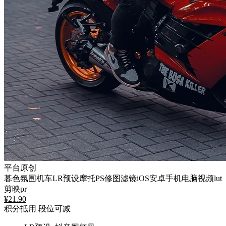
平台原创
暮色氛围机车LR预设摩托PS修图滤镜iOS安卓手机电脑视频lut
剪映pr
¥
21.90
积分抵用
段位可减