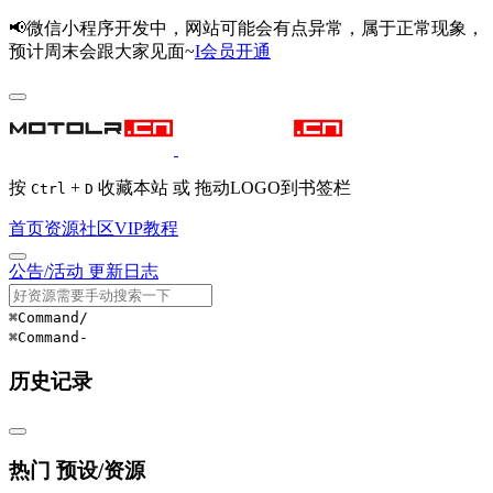
📢微信小程序开发中，网站可能会有点异常，属于正常现象，
预计周末会跟大家见面~
I会员开通
按
+
收藏本站 或 拖动LOGO到书签栏
Ctrl
D
首页
资源
社区
VIP
教程
公告/活动
更新日志
⌘Command
/
⌘Command
-
历史记录
热门 预设/资源