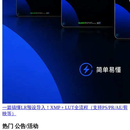
一篇搞懂LR预设导入！XMP + LUT全流程（支持PS/PR/AE/剪
映等）
热门 公告/活动