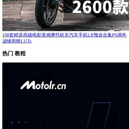
108套精选高级电影质感摩托机车汽车手机LR预设合集PS调色
滤镜剪映LUTs
热门 教程