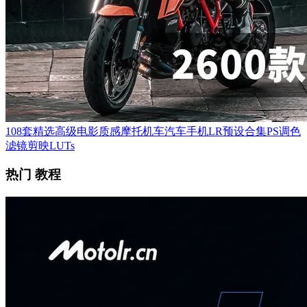
108套精选高级电影质感摩托机车汽车手机LR预设合集PS调色
滤镜剪映LUTs
热门 教程