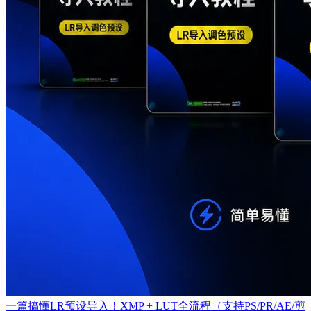
一篇搞懂LR预设导入！XMP + LUT全流程（支持PS/PR/AE/剪