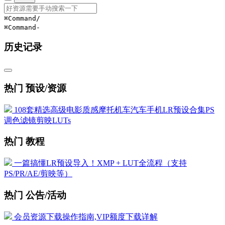
⌘Command
/
⌘Command
-
历史记录
热门 预设/资源
108套精选高级电影质感摩托机车汽车手机LR预设合集PS
调色滤镜剪映LUTs
热门 教程
一篇搞懂LR预设导入！XMP + LUT全流程（支持
PS/PR/AE/剪映等）
热门 公告/活动
会员资源下载操作指南,VIP额度下载详解