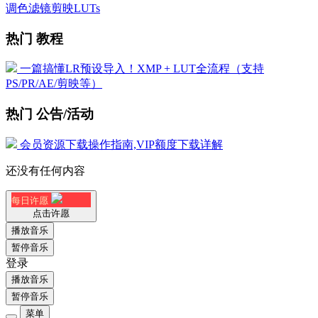
调色滤镜剪映LUTs
热门 教程
一篇搞懂LR预设导入！XMP + LUT全流程（支持
PS/PR/AE/剪映等）
热门 公告/活动
会员资源下载操作指南,VIP额度下载详解
还没有任何内容
每日许愿
点击许愿
播放音乐
暂停音乐
登录
播放音乐
暂停音乐
菜单