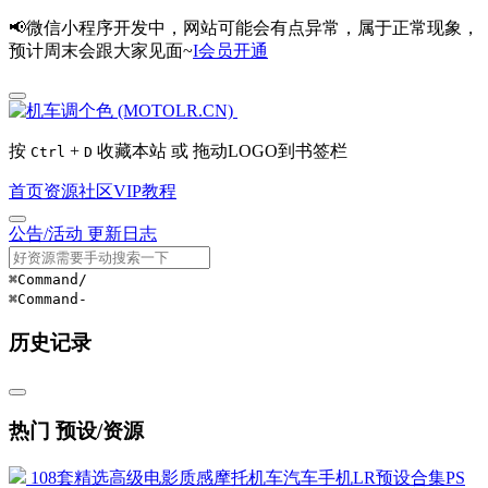
📢微信小程序开发中，网站可能会有点异常，属于正常现象，
预计周末会跟大家见面~
I会员开通
按
+
收藏本站 或 拖动LOGO到书签栏
Ctrl
D
首页
资源
社区
VIP
教程
公告/活动
更新日志
⌘Command
/
⌘Command
-
历史记录
热门 预设/资源
108套精选高级电影质感摩托机车汽车手机LR预设合集PS