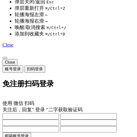
弹层关闭/返回
Esc
弹层重新打开
+
⌘/Ctrl
Z
轮播海报左滑
←
轮播海报右滑
→
唤醒/取消搜索
+
⌘/Ctrl
/
添加到收藏夹
+
⌘/Ctrl
D
Close
Close
账号登录
扫码登录
免注册扫码登录
使用
微信
扫码
关注后，回复"
登录
"二字获取验证码
邮箱账号登录