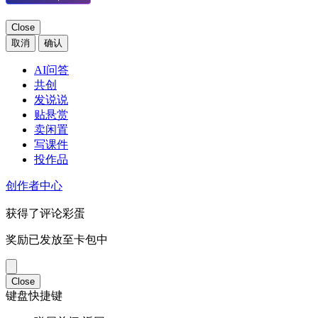
Close
取消
确认
AI问答
共创
发说说
贴悬赏
卖闲置
写课件
投作品
创作者中心
获得了评论彩蛋
奖励已发放至卡包中
Close
键盘快捷键