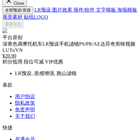
Close
LR预设
图片效果
插件/软件
文字模板
海报模板
全部预设/资源
视觉素材
贴纸LOGO
重置筛选
平台原创
深青色调摩托机车LR预设手机滤镜PS/PR/AE达芬奇剪映视频
LUTs/VN
¥
20.90
积分抵用
段位可减
VIP优惠
LR预设, 质感增强, 跑山滤镜
条款
用户协议
隐私政策
免责声明
关于我们
快捷
开通会员