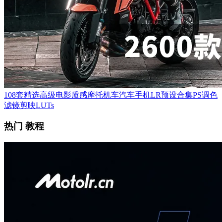
108套精选高级电影质感摩托机车汽车手机LR预设合集PS调色
滤镜剪映LUTs
热门 教程