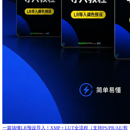
一篇搞懂LR预设导入！XMP + LUT全流程（支持PS/PR/AE/剪