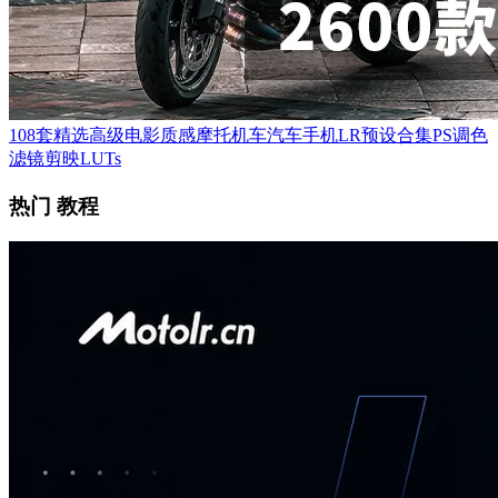
108套精选高级电影质感摩托机车汽车手机LR预设合集PS调色
滤镜剪映LUTs
热门 教程