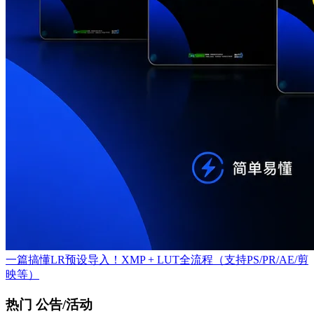
一篇搞懂LR预设导入！XMP + LUT全流程（支持PS/PR/AE/剪
映等）
热门 公告/活动