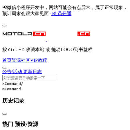
📢微信小程序开发中，网站可能会有点异常，属于正常现象，
预计周末会跟大家见面~
I会员开通
按
+
收藏本站 或 拖动LOGO到书签栏
Ctrl
D
首页
资源
社区
VIP
教程
公告/活动
更新日志
⌘Command
/
⌘Command
-
历史记录
热门 预设/资源