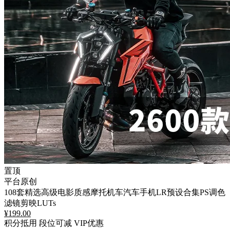
置顶
平台原创
108套精选高级电影质感摩托机车汽车手机LR预设合集PS调色
滤镜剪映LUTs
¥
199.00
积分抵用
段位可减
VIP优惠