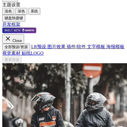
主题设置
浅色
深色
系统
键盘快捷键
开发框架
Close
LR预设
图片效果
插件/软件
文字模板
海报模板
全部预设/资源
视觉素材
贴纸LOGO
重置筛选