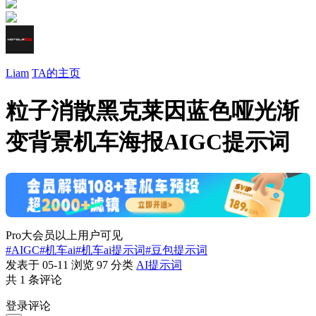
Liam
TA的主页
粒子消散黑克莱因蓝色哑光渐
变背景机车海报AIGC提示词
Pro大会员以上用户可见
#AIGC
#机车ai
#机车ai提示词
#豆包提示词
发表于 05-11
浏览
97
分类
AI提示词
共 1 条评论
登录评论