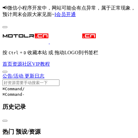
📢微信小程序开发中，网站可能会有点异常，属于正常现象，
预计周末会跟大家见面~
I会员开通
按
+
收藏本站 或 拖动LOGO到书签栏
Ctrl
D
首页
资源
社区
VIP
教程
公告/活动
更新日志
⌘Command
/
⌘Command
-
历史记录
热门 预设/资源