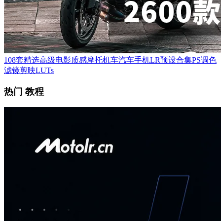
108套精选高级电影质感摩托机车汽车手机LR预设合集PS调色
滤镜剪映LUTs
热门 教程