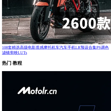
108套精选高级电影质感摩托机车汽车手机LR预设合集PS调色
滤镜剪映LUTs
热门 教程