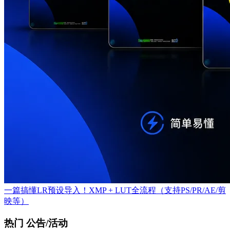
一篇搞懂LR预设导入！XMP + LUT全流程（支持PS/PR/AE/剪
映等）
热门 公告/活动