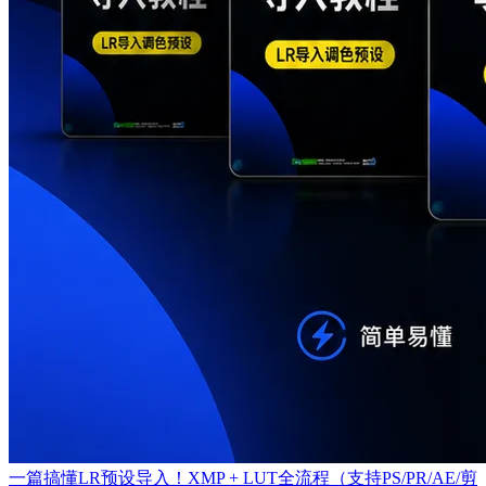
一篇搞懂LR预设导入！XMP + LUT全流程（支持PS/PR/AE/剪