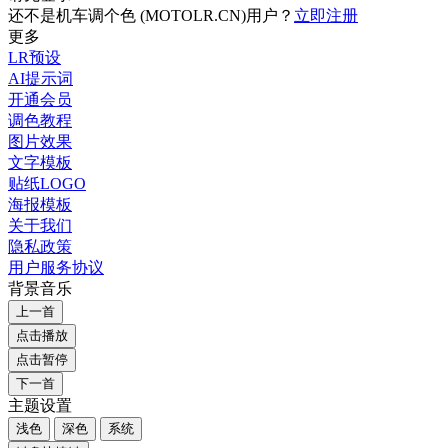
还不是机车调个色 (MOTOLR.CN)用户？
立即注册
更多
LR预设
AI提示词
开通会员
调色教程
图片效果
文字模板
贴纸LOGO
海报模板
关于我们
隐私政策
用户服务协议
背景音乐
上一首
点击播放
点击暂停
下一首
主题设置
浅色
深色
系统