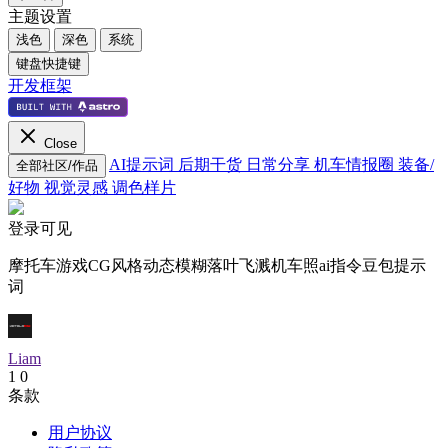
主题设置
浅色
深色
系统
键盘快捷键
开发框架
Close
AI提示词
后期干货
日常分享
机车情报圈
装备/
全部社区/作品
好物
视觉灵感
调色样片
登录可见
摩托车游戏CG风格动态模糊落叶飞溅机车照ai指令豆包提示
词
Liam
1
0
条款
用户协议