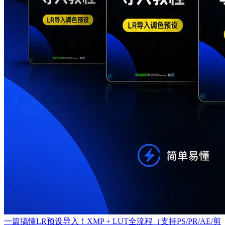
一篇搞懂LR预设导入！XMP + LUT全流程（支持PS/PR/AE/剪