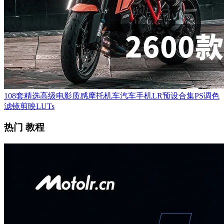
108套精选高级电影质感摩托机车汽车手机LR预设合集PS调色
滤镜剪映LUTs
热门 教程