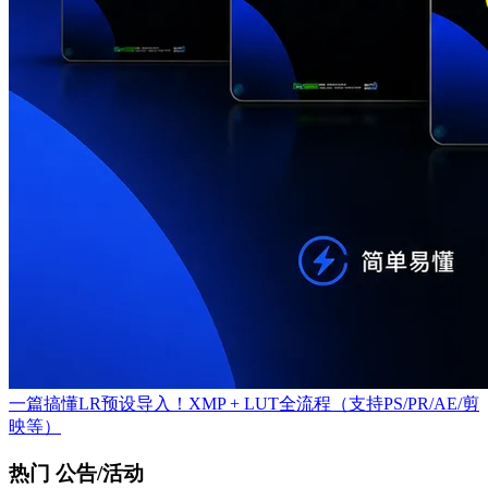
一篇搞懂LR预设导入！XMP + LUT全流程（支持PS/PR/AE/剪
映等）
热门 公告/活动