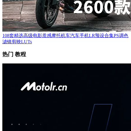
108套精选高级电影质感摩托机车汽车手机LR预设合集PS调色
滤镜剪映LUTs
热门 教程