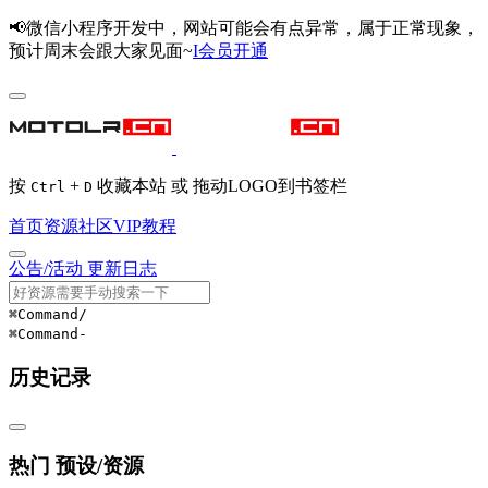
📢微信小程序开发中，网站可能会有点异常，属于正常现象，
预计周末会跟大家见面~
I会员开通
按
+
收藏本站 或 拖动LOGO到书签栏
Ctrl
D
首页
资源
社区
VIP
教程
公告/活动
更新日志
⌘Command
/
⌘Command
-
历史记录
热门 预设/资源