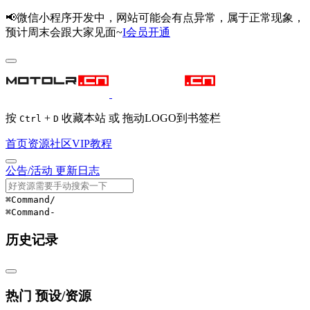
📢微信小程序开发中，网站可能会有点异常，属于正常现象，
预计周末会跟大家见面~
I会员开通
按
+
收藏本站 或 拖动LOGO到书签栏
Ctrl
D
首页
资源
社区
VIP
教程
公告/活动
更新日志
⌘Command
/
⌘Command
-
历史记录
热门 预设/资源