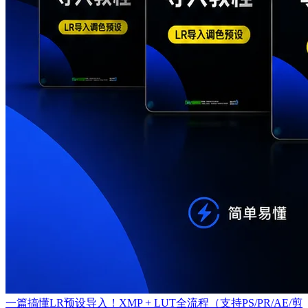
一篇搞懂LR预设导入！XMP + LUT全流程（支持PS/PR/AE/剪