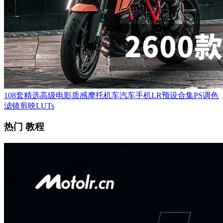
108套精选高级电影质感摩托机车汽车手机LR预设合集PS调色
滤镜剪映LUTs
热门 教程