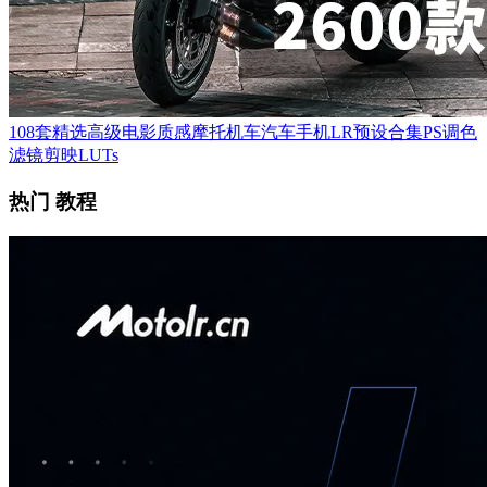
108套精选高级电影质感摩托机车汽车手机LR预设合集PS调色
滤镜剪映LUTs
热门 教程