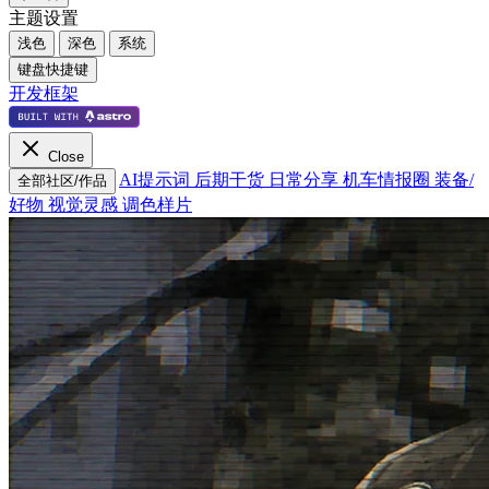
主题设置
浅色
深色
系统
键盘快捷键
开发框架
Close
AI提示词
后期干货
日常分享
机车情报圈
装备/
全部社区/作品
好物
视觉灵感
调色样片