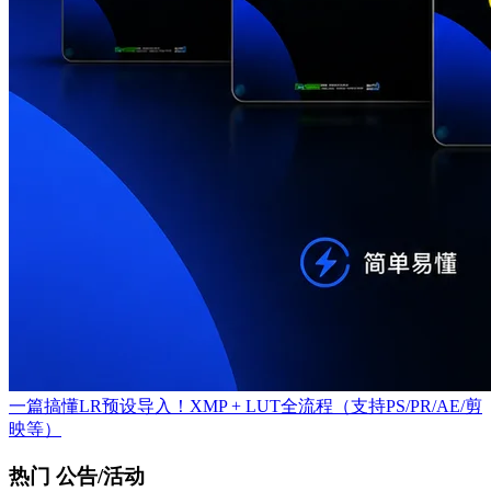
一篇搞懂LR预设导入！XMP + LUT全流程（支持PS/PR/AE/剪
映等）
热门 公告/活动