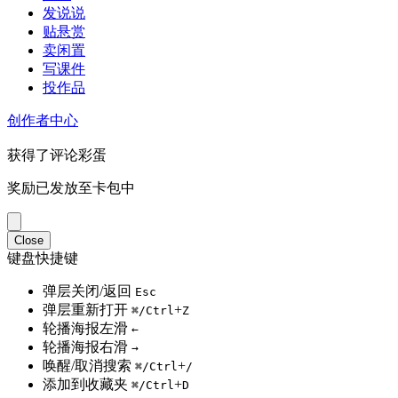
发说说
贴悬赏
卖闲置
写课件
投作品
创作者中心
获得了评论彩蛋
奖励已发放至卡包中
Close
键盘快捷键
弹层关闭/返回
Esc
弹层重新打开
+
⌘/Ctrl
Z
轮播海报左滑
←
轮播海报右滑
→
唤醒/取消搜索
+
⌘/Ctrl
/
添加到收藏夹
+
⌘/Ctrl
D