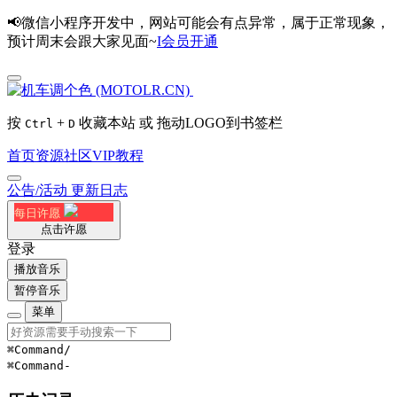
📢微信小程序开发中，网站可能会有点异常，属于正常现象，
预计周末会跟大家见面~
I会员开通
按
+
收藏本站 或 拖动LOGO到书签栏
Ctrl
D
首页
资源
社区
VIP
教程
公告/活动
更新日志
每日许愿
点击许愿
登录
播放音乐
暂停音乐
菜单
⌘Command
/
⌘Command
-