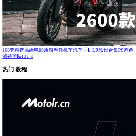
108套精选高级电影质感摩托机车汽车手机LR预设合集PS调色
滤镜剪映LUTs
热门 教程