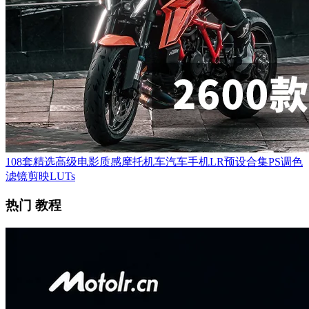
108套精选高级电影质感摩托机车汽车手机LR预设合集PS调色
滤镜剪映LUTs
热门 教程