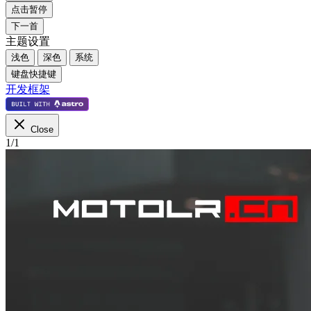
点击暂停
下一首
主题设置
浅色
深色
系统
键盘快捷键
开发框架
Close
1
/
1