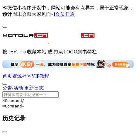
📢微信小程序开发中，网站可能会有点异常，属于正常现象，
预计周末会跟大家见面~
I会员开通
按
+
收藏本站 或 拖动LOGO到书签栏
Ctrl
D
首页
资源
社区
VIP
教程
公告/活动
更新日志
⌘Command
/
⌘Command
-
历史记录