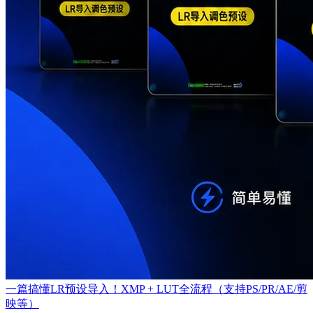
一篇搞懂LR预设导入！XMP + LUT全流程（支持PS/PR/AE/剪
映等）