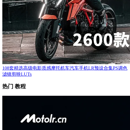
108套精选高级电影质感摩托机车汽车手机LR预设合集PS调色
滤镜剪映LUTs
热门 教程