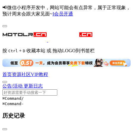
📢微信小程序开发中，网站可能会有点异常，属于正常现象，
预计周末会跟大家见面~
I会员开通
按
+
收藏本站 或 拖动LOGO到书签栏
Ctrl
D
首页
资源
社区
VIP
教程
公告/活动
更新日志
⌘Command
/
⌘Command
-
历史记录