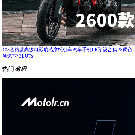
108套精选高级电影质感摩托机车汽车手机LR预设合集PS调色
滤镜剪映LUTs
热门 教程