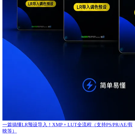
一篇搞懂LR预设导入！XMP + LUT全流程（支持PS/PR/AE/剪
映等）