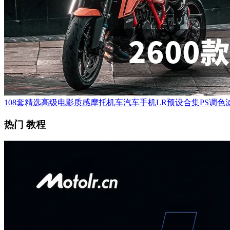
108套精选高级电影质感摩托机车汽车手机LR预设合集PS调色滤
热门 教程