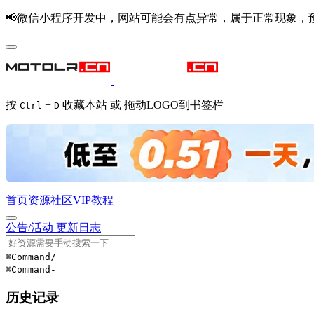
📢微信小程序开发中，网站可能会有点异常，属于正常现象，
按
+
收藏本站 或 拖动LOGO到书签栏
Ctrl
D
首页
资源
社区
VIP
教程
公告/活动
更新日志
⌘Command
/
⌘Command
-
历史记录