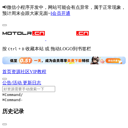
📢微信小程序开发中，网站可能会有点异常，属于正常现象，
预计周末会跟大家见面~
I会员开通
按
+
收藏本站 或 拖动LOGO到书签栏
Ctrl
D
首页
资源
社区
VIP
教程
公告/活动
更新日志
⌘Command
/
⌘Command
-
历史记录