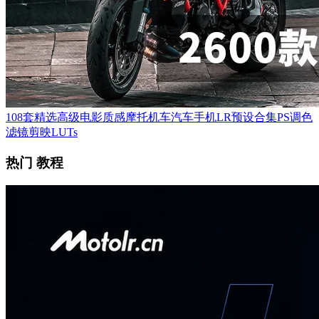
108套精选高级电影质感摩托机车汽车手机LR预设合集PS调色
滤镜剪映LUTs
热门 教程