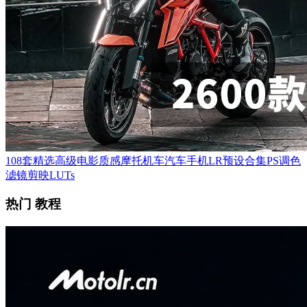
108套精选高级电影质感摩托机车汽车手机LR预设合集PS调色
滤镜剪映LUTs
热门 教程