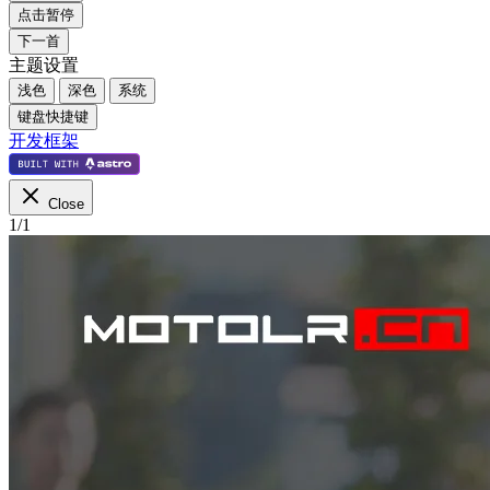
点击暂停
下一首
主题设置
浅色
深色
系统
键盘快捷键
开发框架
Close
1
/
1