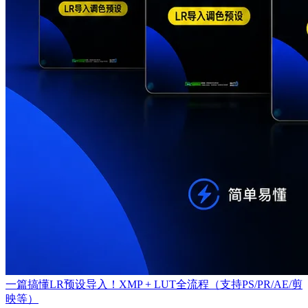
一篇搞懂LR预设导入！XMP + LUT全流程（支持PS/PR/AE/剪
映等）