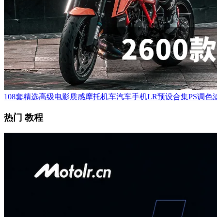
108套精选高级电影质感摩托机车汽车手机LR预设合集PS调色滤
热门 教程