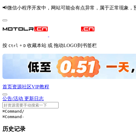
📢微信小程序开发中，网站可能会有点异常，属于正常现象，
按
+
收藏本站 或 拖动LOGO到书签栏
Ctrl
D
首页
资源
社区
VIP
教程
公告/活动
更新日志
⌘Command
/
⌘Command
-
历史记录