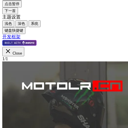
点击暂停
下一首
主题设置
浅色
深色
系统
键盘快捷键
开发框架
Close
1
/
1