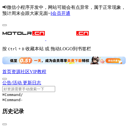
📢微信小程序开发中，网站可能会有点异常，属于正常现象，
预计周末会跟大家见面~
I会员开通
按
+
收藏本站 或 拖动LOGO到书签栏
Ctrl
D
首页
资源
社区
VIP
教程
公告/活动
更新日志
⌘Command
/
⌘Command
-
历史记录