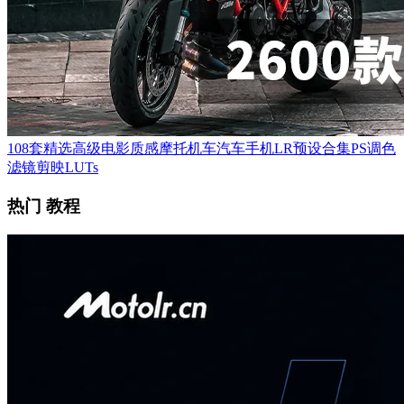
108套精选高级电影质感摩托机车汽车手机LR预设合集PS调色
滤镜剪映LUTs
热门 教程