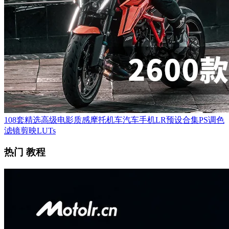
108套精选高级电影质感摩托机车汽车手机LR预设合集PS调色
滤镜剪映LUTs
热门 教程