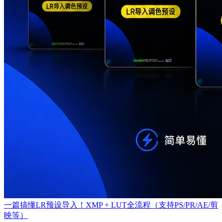
一篇搞懂LR预设导入！XMP + LUT全流程（支持PS/PR/AE/剪
映等）