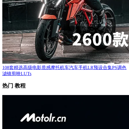
108套精选高级电影质感摩托机车汽车手机LR预设合集PS调色
滤镜剪映LUTs
热门 教程