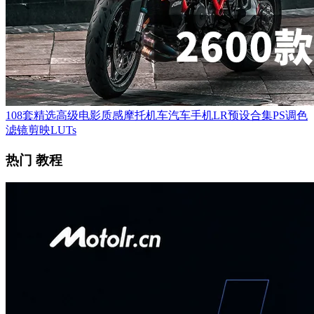
108套精选高级电影质感摩托机车汽车手机LR预设合集PS调色
滤镜剪映LUTs
热门 教程