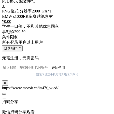
PSD格式
源文件*1
3.
PNG格式
分辨率2000+PX*1
BMW s1000RR车身贴纸素材
¥
0.00
学生一口价，不和其他优惠同享
享5折
¥299.50
条件限制
所有登录用户以上用户
登录后操作
无需注册，无需密码
开始使用
期限内绑定手机号可升级永久账号
0
https://www.motolr.cn/lr/47f_wied/
扫码分享
微信扫码分享观看