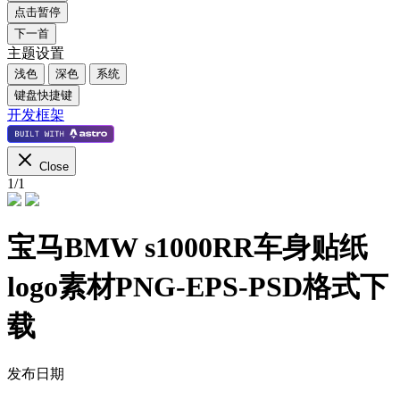
点击暂停
下一首
主题设置
浅色
深色
系统
键盘快捷键
开发框架
Close
1
/
1
宝马BMW s1000RR车身贴纸
logo素材PNG-EPS-PSD格式下
载
发布日期