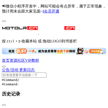
📢微信小程序开发中，网站可能会有点异常，属于正常现象，
预计周末会跟大家见面~
I会员开通
按
+
收藏本站 或 拖动LOGO到书签栏
Ctrl
D
首页
资源
社区
VIP
教程
公告/活动
更新日志
⌘Command
/
⌘Command
-
历史记录