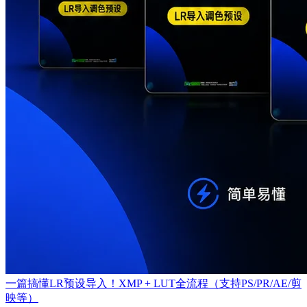
一篇搞懂LR预设导入！XMP + LUT全流程（支持PS/PR/AE/剪
映等）