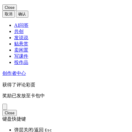
Close
取消
确认
AI问答
共创
发说说
贴悬赏
卖闲置
写课件
投作品
创作者中心
获得了评论彩蛋
奖励已发放至卡包中
Close
键盘快捷键
弹层关闭/返回
Esc