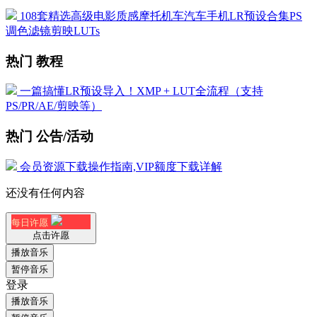
108套精选高级电影质感摩托机车汽车手机LR预设合集PS
调色滤镜剪映LUTs
热门 教程
一篇搞懂LR预设导入！XMP + LUT全流程（支持
PS/PR/AE/剪映等）
热门 公告/活动
会员资源下载操作指南,VIP额度下载详解
还没有任何内容
每日许愿
点击许愿
播放音乐
暂停音乐
登录
播放音乐