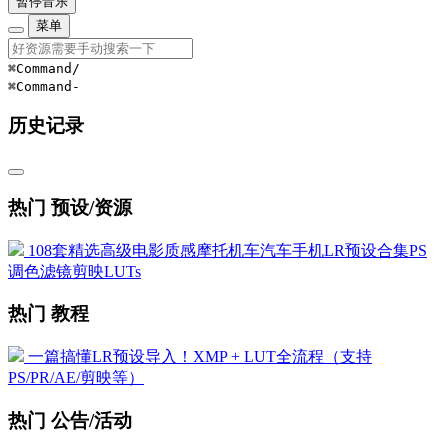
暂停音乐
菜单
⌘Command
/
⌘Command
-
历史记录
热门 预设/资源
108套精选高级电影质感摩托机车汽车手机LR预设合集PS
调色滤镜剪映LUTs
热门 教程
一篇搞懂LR预设导入！XMP + LUT全流程（支持
PS/PR/AE/剪映等）
热门 公告/活动