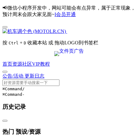
📢微信小程序开发中，网站可能会有点异常，属于正常现象，
预计周末会跟大家见面~
I会员开通
按
+
收藏本站 或 拖动LOGO到书签栏
Ctrl
D
首页
资源
社区
VIP
教程
公告/活动
更新日志
⌘Command
/
⌘Command
-
历史记录
热门 预设/资源