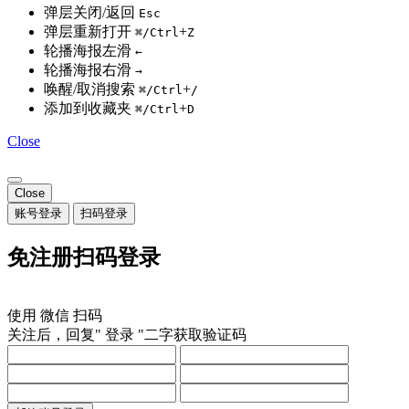
弹层关闭/返回
Esc
弹层重新打开
+
⌘/Ctrl
Z
轮播海报左滑
←
轮播海报右滑
→
唤醒/取消搜索
+
⌘/Ctrl
/
添加到收藏夹
+
⌘/Ctrl
D
Close
Close
账号登录
扫码登录
免注册扫码登录
使用
微信
扫码
关注后，回复"
登录
"二字获取验证码