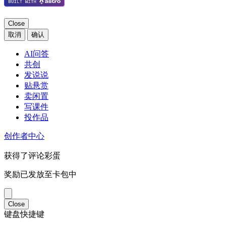
Close
取消
确认
AI问答
共创
发说说
贴悬赏
卖闲置
写课件
投作品
创作者中心
获得了评论彩蛋
奖励已发放至卡包中
Close
键盘快捷键