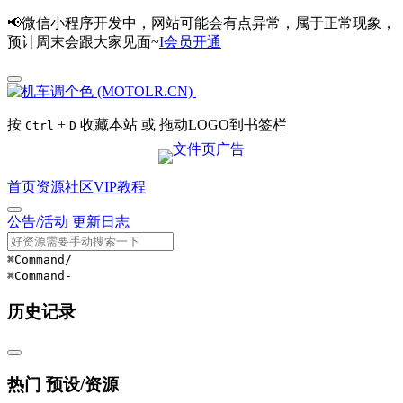
📢微信小程序开发中，网站可能会有点异常，属于正常现象，
预计周末会跟大家见面~
I会员开通
按
+
收藏本站 或 拖动LOGO到书签栏
Ctrl
D
首页
资源
社区
VIP
教程
公告/活动
更新日志
⌘Command
/
⌘Command
-
历史记录
热门 预设/资源