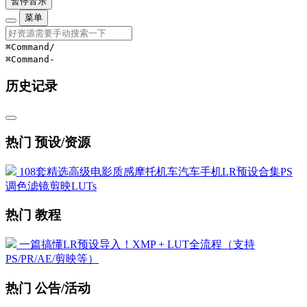
暂停音乐
菜单
⌘Command
/
⌘Command
-
历史记录
热门 预设/资源
108套精选高级电影质感摩托机车汽车手机LR预设合集PS
调色滤镜剪映LUTs
热门 教程
一篇搞懂LR预设导入！XMP + LUT全流程（支持
PS/PR/AE/剪映等）
热门 公告/活动