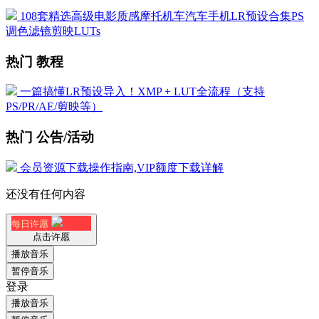
108套精选高级电影质感摩托机车汽车手机LR预设合集PS
调色滤镜剪映LUTs
热门 教程
一篇搞懂LR预设导入！XMP + LUT全流程（支持
PS/PR/AE/剪映等）
热门 公告/活动
会员资源下载操作指南,VIP额度下载详解
还没有任何内容
每日许愿
点击许愿
播放音乐
暂停音乐
登录
播放音乐