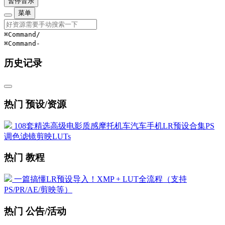
暂停音乐
菜单
⌘Command
/
⌘Command
-
历史记录
热门 预设/资源
108套精选高级电影质感摩托机车汽车手机LR预设合集PS
调色滤镜剪映LUTs
热门 教程
一篇搞懂LR预设导入！XMP + LUT全流程（支持
PS/PR/AE/剪映等）
热门 公告/活动