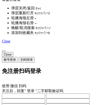
弹层关闭/返回
Esc
弹层重新打开
+
⌘/Ctrl
Z
轮播海报左滑
←
轮播海报右滑
→
唤醒/取消搜索
+
⌘/Ctrl
/
添加到收藏夹
+
⌘/Ctrl
D
Close
Close
账号登录
扫码登录
免注册扫码登录
使用
微信
扫码
关注后，回复"
登录
"二字获取验证码