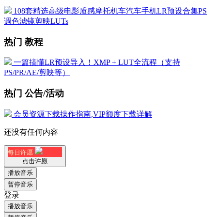
108套精选高级电影质感摩托机车汽车手机LR预设合集PS
调色滤镜剪映LUTs
热门 教程
一篇搞懂LR预设导入！XMP + LUT全流程（支持
PS/PR/AE/剪映等）
热门 公告/活动
会员资源下载操作指南,VIP额度下载详解
还没有任何内容
每日许愿
点击许愿
播放音乐
暂停音乐
登录
播放音乐