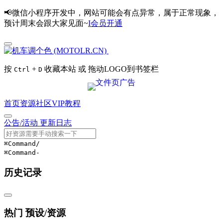
📢微信小程序开发中，网站可能会有点异常，属于正常现象，
预计周末会跟大家见面~
I会员开通
按
+
收藏本站 或 拖动LOGO到书签栏
Ctrl
D
首页
资源
社区
VIP
教程
公告/活动
更新日志
⌘Command
/
⌘Command
-
历史记录
热门 预设/资源