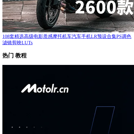
108套精选高级电影质感摩托机车汽车手机LR预设合集PS调色
滤镜剪映LUTs
热门 教程