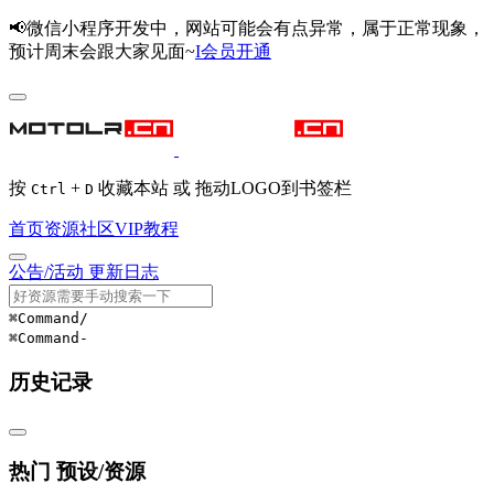
📢微信小程序开发中，网站可能会有点异常，属于正常现象，
预计周末会跟大家见面~
I会员开通
按
+
收藏本站 或 拖动LOGO到书签栏
Ctrl
D
首页
资源
社区
VIP
教程
公告/活动
更新日志
⌘Command
/
⌘Command
-
历史记录
热门 预设/资源