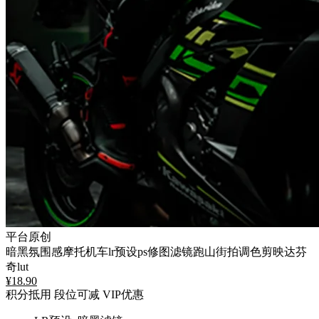
平台原创
暗黑氛围感摩托机车lr预设ps修图滤镜跑山街拍调色剪映达芬
奇lut
¥
18.90
积分抵用
段位可减
VIP优惠