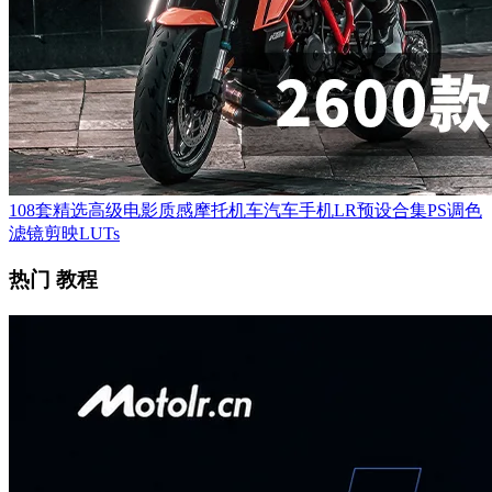
108套精选高级电影质感摩托机车汽车手机LR预设合集PS调色
滤镜剪映LUTs
热门 教程