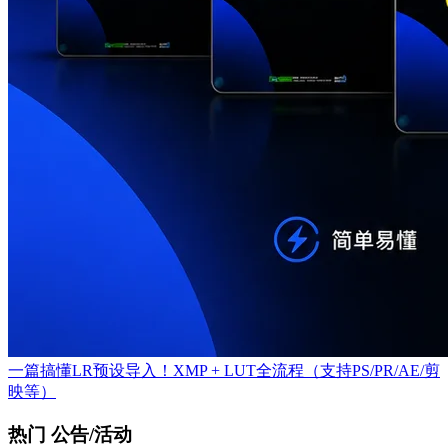
一篇搞懂LR预设导入！XMP + LUT全流程（支持PS/PR/AE/剪
映等）
热门 公告/活动