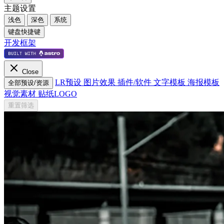
主题设置
浅色
深色
系统
键盘快捷键
开发框架
Close
LR预设
图片效果
插件/软件
文字模板
海报模板
全部预设/资源
视觉素材
贴纸LOGO
重置筛选