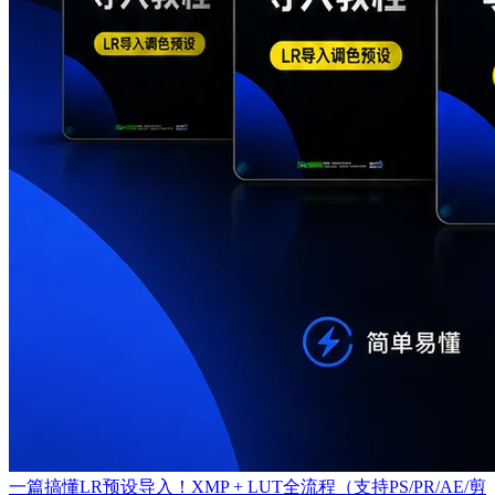
一篇搞懂LR预设导入！XMP + LUT全流程（支持PS/PR/AE/剪