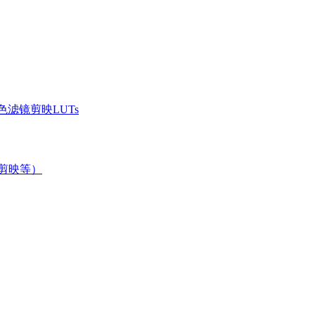
滤镜剪映LUTs
/剪映等）