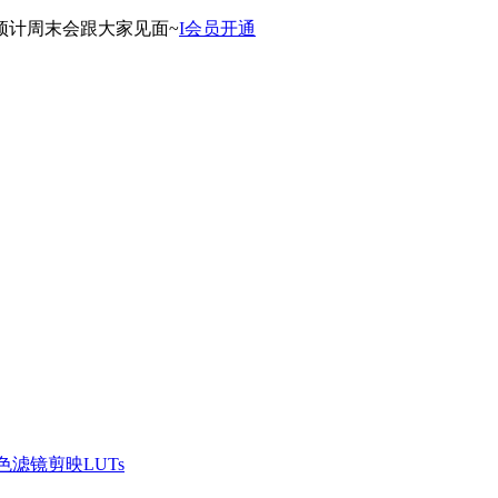
预计周末会跟大家见面~
I会员开通
滤镜剪映LUTs