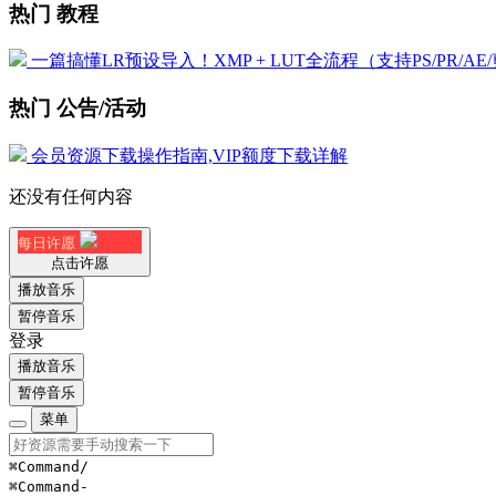
热门 教程
一篇搞懂LR预设导入！XMP + LUT全流程（支持PS/PR/AE
热门 公告/活动
会员资源下载操作指南,VIP额度下载详解
还没有任何内容
每日许愿
点击许愿
播放音乐
暂停音乐
登录
播放音乐
暂停音乐
菜单
⌘Command
/
⌘Command
-