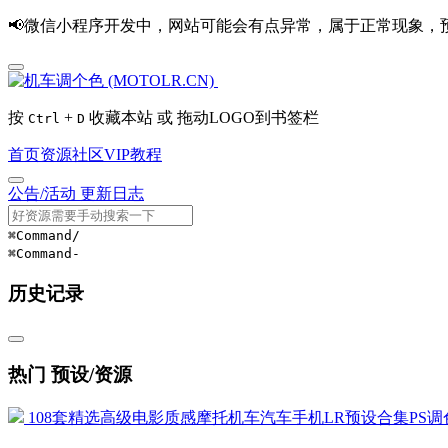
📢微信小程序开发中，网站可能会有点异常，属于正常现象，
按
+
收藏本站 或 拖动LOGO到书签栏
Ctrl
D
首页
资源
社区
VIP
教程
公告/活动
更新日志
⌘Command
/
⌘Command
-
历史记录
热门 预设/资源
108套精选高级电影质感摩托机车汽车手机LR预设合集PS调色