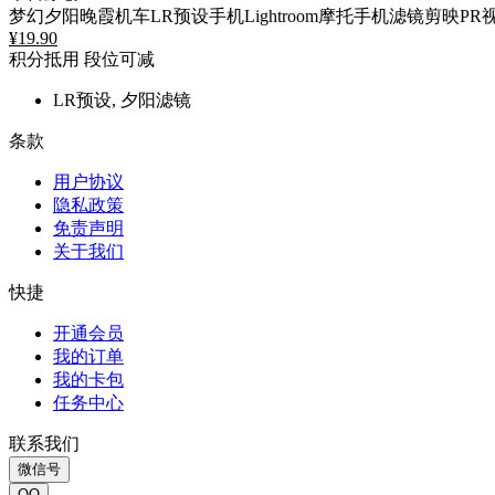
梦幻夕阳晚霞机车LR预设手机Lightroom摩托手机滤镜剪映PR
¥
19.90
积分抵用
段位可减
LR预设, 夕阳滤镜
条款
用户协议
隐私政策
免责声明
关于我们
快捷
开通会员
我的订单
我的卡包
任务中心
联系我们
微信号
QQ