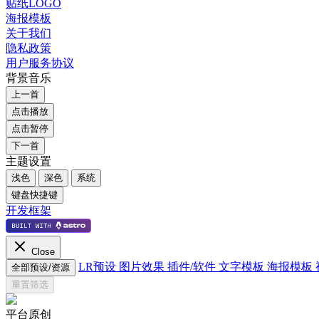
贴纸LOGO
海报模板
关于我们
隐私政策
用户服务协议
背景音乐
上一首
点击播放
点击暂停
下一首
主题设置
浅色
深色
系统
键盘快捷键
开发框架
Close
LR预设
图片效果
插件/软件
文字模板
海报模板
全部预设/资源
重置筛选
平台原创