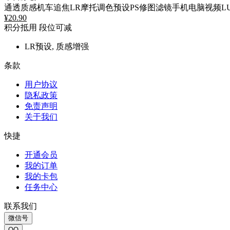
通透质感机车追焦LR摩托调色预设PS修图滤镜手机电脑视频LU
¥
20.90
积分抵用
段位可减
LR预设, 质感增强
条款
用户协议
隐私政策
免责声明
关于我们
快捷
开通会员
我的订单
我的卡包
任务中心
联系我们
微信号
QQ