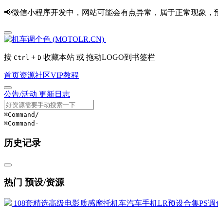
📢微信小程序开发中，网站可能会有点异常，属于正常现象，
按
+
收藏本站 或 拖动LOGO到书签栏
Ctrl
D
首页
资源
社区
VIP
教程
公告/活动
更新日志
⌘Command
/
⌘Command
-
历史记录
热门 预设/资源
108套精选高级电影质感摩托机车汽车手机LR预设合集PS调色