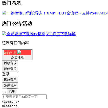
热门 教程
一篇搞懂LR预设导入！XMP + LUT全流程（支持PS/PR/AE
热门 公告/活动
会员资源下载操作指南,VIP额度下载详解
还没有任何内容
每日许愿
点击许愿
播放音乐
暂停音乐
登录
播放音乐
暂停音乐
菜单
⌘Command
/
⌘Command
-