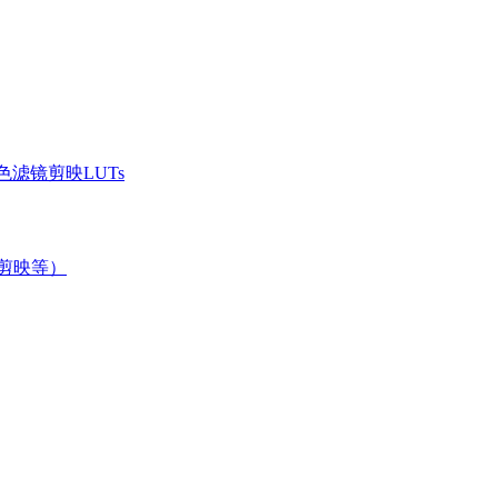
滤镜剪映LUTs
/剪映等）