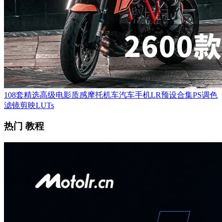
108套精选高级电影质感摩托机车汽车手机LR预设合集PS调色
滤镜剪映LUTs
热门 教程