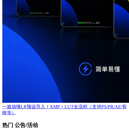
一篇搞懂LR预设导入！XMP + LUT全流程（支持PS/PR/AE/剪
映等）
热门 公告/活动