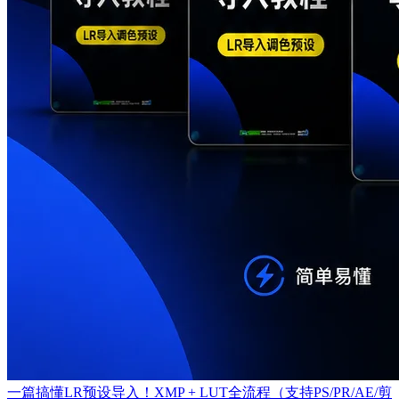
一篇搞懂LR预设导入！XMP + LUT全流程（支持PS/PR/AE/剪