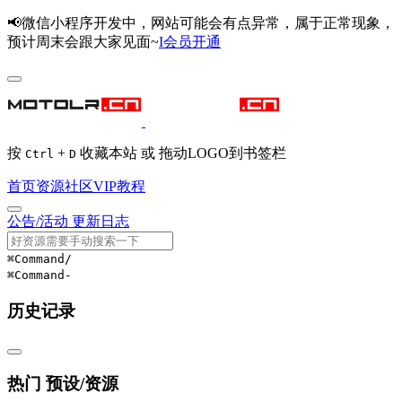
📢微信小程序开发中，网站可能会有点异常，属于正常现象，
预计周末会跟大家见面~
I会员开通
按
+
收藏本站 或 拖动LOGO到书签栏
Ctrl
D
首页
资源
社区
VIP
教程
公告/活动
更新日志
⌘Command
/
⌘Command
-
历史记录
热门 预设/资源