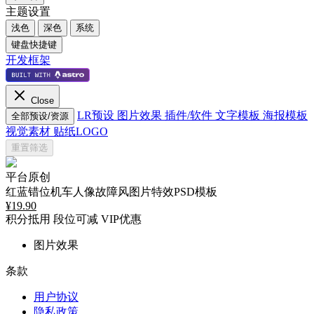
主题设置
浅色
深色
系统
键盘快捷键
开发框架
Close
LR预设
图片效果
插件/软件
文字模板
海报模板
全部预设/资源
视觉素材
贴纸LOGO
重置筛选
平台原创
红蓝错位机车人像故障风图片特效PSD模板
¥
19.90
积分抵用
段位可减
VIP优惠
图片效果
条款
用户协议
隐私政策