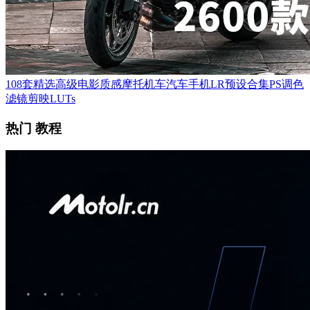
108套精选高级电影质感摩托机车汽车手机LR预设合集PS调色
滤镜剪映LUTs
热门 教程