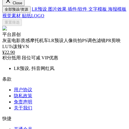
Close
LR预设
图片效果
插件/软件
文字模板
海报模板
全部预设/资源
视觉素材
贴纸LOGO
重置筛选
平台原创
灰蓝电影质感摩托机车LR预设人像街拍PS调色滤镜PR剪映
LUTs泼辣VN
¥
22.90
积分抵用
段位可减
VIP优惠
LR预设, 抖音网红风
条款
用户协议
隐私政策
免责声明
关于我们
快捷