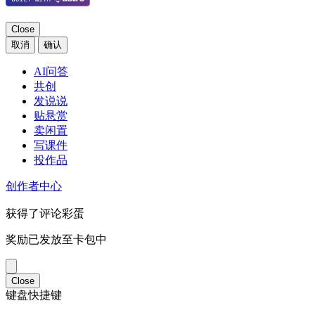
Close
取消
确认
AI问答
共创
发说说
贴悬赏
卖闲置
写课件
投作品
创作者中心
获得了评论彩蛋
奖励已发放至卡包中
Close
键盘快捷键