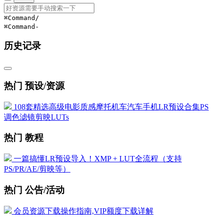
⌘Command
/
⌘Command
-
历史记录
热门 预设/资源
108套精选高级电影质感摩托机车汽车手机LR预设合集PS
调色滤镜剪映LUTs
热门 教程
一篇搞懂LR预设导入！XMP + LUT全流程（支持
PS/PR/AE/剪映等）
热门 公告/活动
会员资源下载操作指南,VIP额度下载详解