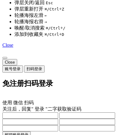
弹层关闭/返回
Esc
弹层重新打开
+
⌘/Ctrl
Z
轮播海报左滑
←
轮播海报右滑
→
唤醒/取消搜索
+
⌘/Ctrl
/
添加到收藏夹
+
⌘/Ctrl
D
Close
Close
账号登录
扫码登录
免注册扫码登录
使用
微信
扫码
关注后，回复"
登录
"二字获取验证码
邮箱账号登录