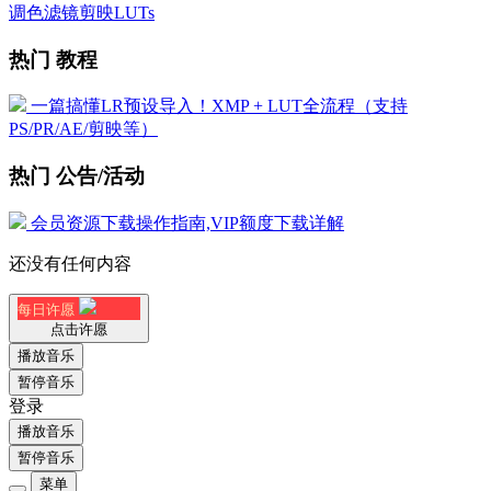
调色滤镜剪映LUTs
热门 教程
一篇搞懂LR预设导入！XMP + LUT全流程（支持
PS/PR/AE/剪映等）
热门 公告/活动
会员资源下载操作指南,VIP额度下载详解
还没有任何内容
每日许愿
点击许愿
播放音乐
暂停音乐
登录
播放音乐
暂停音乐
菜单