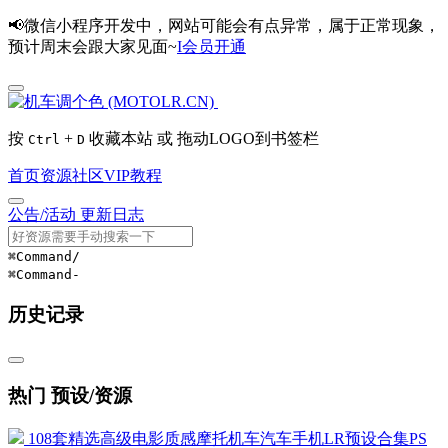
📢微信小程序开发中，网站可能会有点异常，属于正常现象，
预计周末会跟大家见面~
I会员开通
按
+
收藏本站 或 拖动LOGO到书签栏
Ctrl
D
首页
资源
社区
VIP
教程
公告/活动
更新日志
⌘Command
/
⌘Command
-
历史记录
热门 预设/资源
108套精选高级电影质感摩托机车汽车手机LR预设合集PS