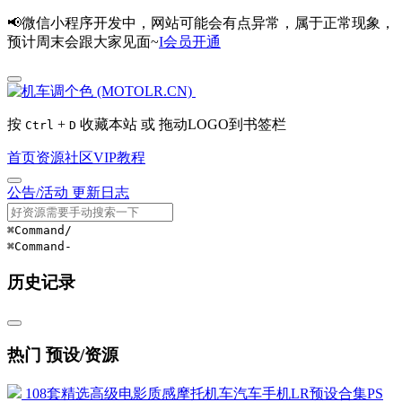
📢微信小程序开发中，网站可能会有点异常，属于正常现象，
预计周末会跟大家见面~
I会员开通
按
+
收藏本站 或 拖动LOGO到书签栏
Ctrl
D
首页
资源
社区
VIP
教程
公告/活动
更新日志
⌘Command
/
⌘Command
-
历史记录
热门 预设/资源
108套精选高级电影质感摩托机车汽车手机LR预设合集PS