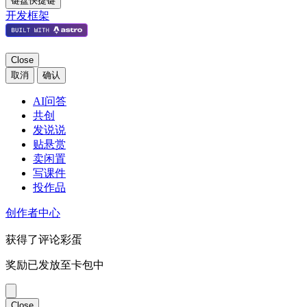
键盘快捷键
开发框架
Close
取消
确认
AI问答
共创
发说说
贴悬赏
卖闲置
写课件
投作品
创作者中心
获得了评论彩蛋
奖励已发放至卡包中
Close