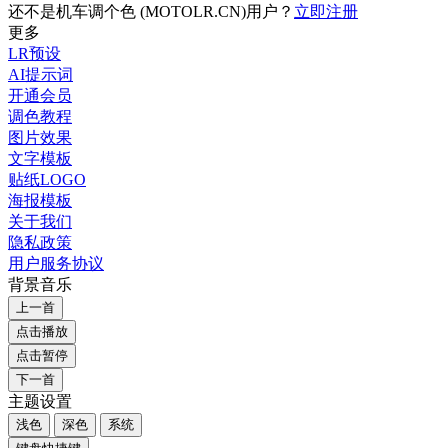
还不是机车调个色 (MOTOLR.CN)用户？
立即注册
更多
LR预设
AI提示词
开通会员
调色教程
图片效果
文字模板
贴纸LOGO
海报模板
关于我们
隐私政策
用户服务协议
背景音乐
上一首
点击播放
点击暂停
下一首
主题设置
浅色
深色
系统