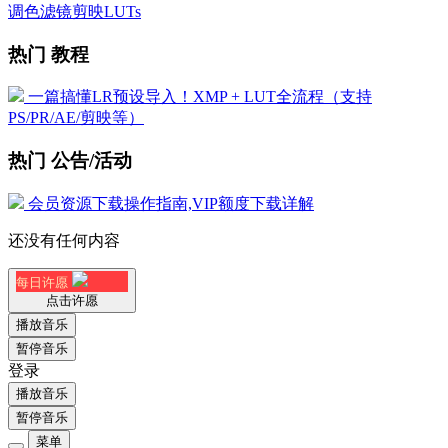
调色滤镜剪映LUTs
热门 教程
一篇搞懂LR预设导入！XMP + LUT全流程（支持
PS/PR/AE/剪映等）
热门 公告/活动
会员资源下载操作指南,VIP额度下载详解
还没有任何内容
每日许愿
点击许愿
播放音乐
暂停音乐
登录
播放音乐
暂停音乐
菜单