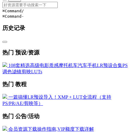
⌘Command
/
⌘Command
-
历史记录
热门 预设/资源
108套精选高级电影质感摩托机车汽车手机LR预设合集PS
调色滤镜剪映LUTs
热门 教程
一篇搞懂LR预设导入！XMP + LUT全流程（支持
PS/PR/AE/剪映等）
热门 公告/活动
会员资源下载操作指南,VIP额度下载详解