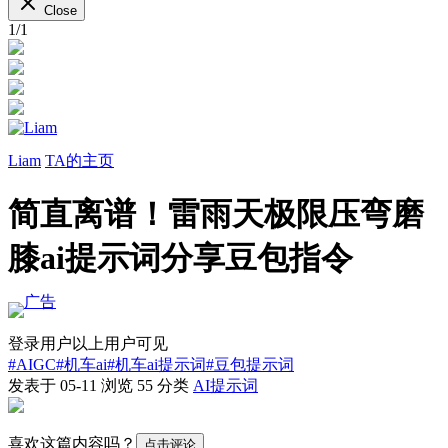
Close
1
/
1
Liam
TA的主页
简直离谱！雷雨天极限压弯磨
膝ai提示词分享豆包指令
登录用户以上用户可见
#AIGC
#机车ai
#机车ai提示词
#豆包提示词
发表于 05-11
浏览
55
分类
AI提示词
喜欢这篇内容吗？
点击评论