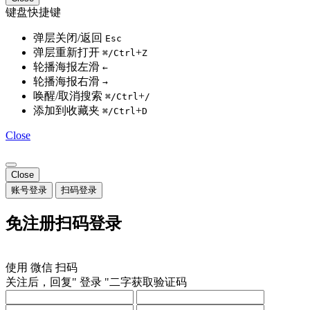
键盘快捷键
弹层关闭/返回
Esc
弹层重新打开
+
⌘/Ctrl
Z
轮播海报左滑
←
轮播海报右滑
→
唤醒/取消搜索
+
⌘/Ctrl
/
添加到收藏夹
+
⌘/Ctrl
D
Close
Close
账号登录
扫码登录
免注册扫码登录
使用
微信
扫码
关注后，回复"
登录
"二字获取验证码