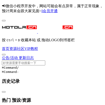
📢微信小程序开发中，网站可能会有点异常，属于正常现象，
预计周末会跟大家见面~
I会员开通
按
+
收藏本站 或 拖动LOGO到书签栏
Ctrl
D
首页
资源
社区
VIP
教程
公告/活动
更新日志
⌘Command
/
⌘Command
-
历史记录
热门 预设/资源