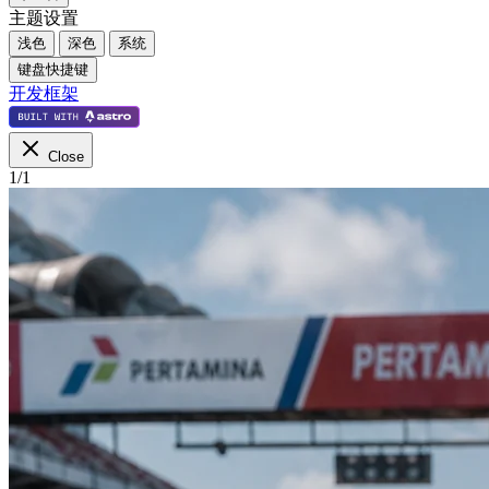
主题设置
浅色
深色
系统
键盘快捷键
开发框架
Close
1
/
1