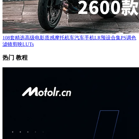
108套精选高级电影质感摩托机车汽车手机LR预设合集PS调色
滤镜剪映LUTs
热门 教程