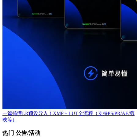
一篇搞懂LR预设导入！XMP + LUT全流程（支持PS/PR/AE/剪
映等）
热门 公告/活动