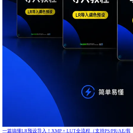
一篇搞懂LR预设导入！XMP + LUT全流程（支持PS/PR/AE/剪