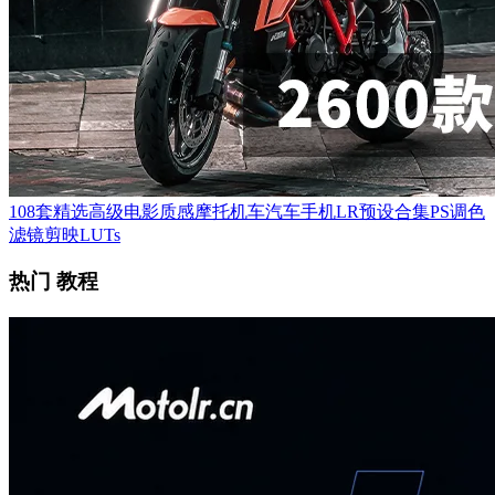
108套精选高级电影质感摩托机车汽车手机LR预设合集PS调色
滤镜剪映LUTs
热门 教程