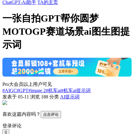
ChatGPT-Ai助手
TA的主页
一张自拍GPT帮你圆梦
MOTOGP赛道场景ai图生图提
示词
Pro大会员以上用户可见
#AIGC
#GPT
#image 2
#机车ai
#机车ai提示词
发表于 05-11
浏览
188
分类
AI提示词
喜欢这篇内容吗？
点击评论
登录评论
0