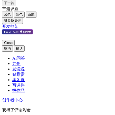
下一首
主题设置
浅色
深色
系统
键盘快捷键
开发框架
Close
取消
确认
AI问答
共创
发说说
贴悬赏
卖闲置
写课件
投作品
创作者中心
获得了评论彩蛋