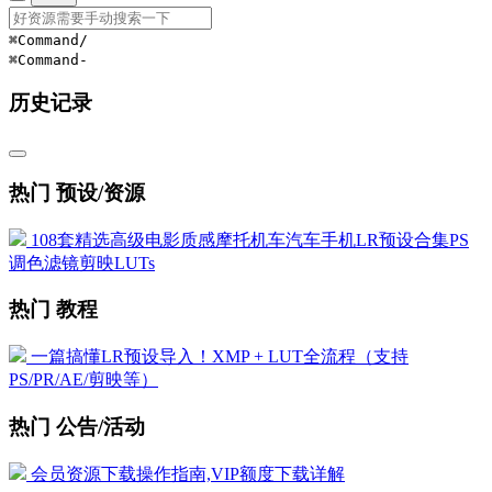
⌘Command
/
⌘Command
-
历史记录
热门 预设/资源
108套精选高级电影质感摩托机车汽车手机LR预设合集PS
调色滤镜剪映LUTs
热门 教程
一篇搞懂LR预设导入！XMP + LUT全流程（支持
PS/PR/AE/剪映等）
热门 公告/活动
会员资源下载操作指南,VIP额度下载详解