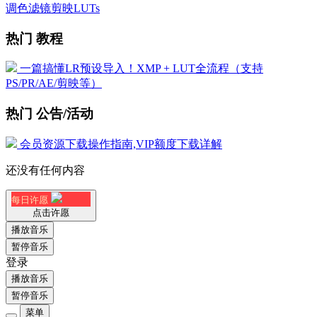
调色滤镜剪映LUTs
热门 教程
一篇搞懂LR预设导入！XMP + LUT全流程（支持
PS/PR/AE/剪映等）
热门 公告/活动
会员资源下载操作指南,VIP额度下载详解
还没有任何内容
每日许愿
点击许愿
播放音乐
暂停音乐
登录
播放音乐
暂停音乐
菜单