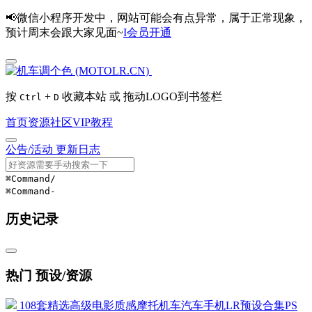
📢微信小程序开发中，网站可能会有点异常，属于正常现象，
预计周末会跟大家见面~
I会员开通
按
+
收藏本站 或 拖动LOGO到书签栏
Ctrl
D
首页
资源
社区
VIP
教程
公告/活动
更新日志
⌘Command
/
⌘Command
-
历史记录
热门 预设/资源
108套精选高级电影质感摩托机车汽车手机LR预设合集PS