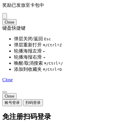
奖励已发放至卡包中
Close
键盘快捷键
弹层关闭/返回
Esc
弹层重新打开
+
⌘/Ctrl
Z
轮播海报左滑
←
轮播海报右滑
→
唤醒/取消搜索
+
⌘/Ctrl
/
添加到收藏夹
+
⌘/Ctrl
D
Close
Close
账号登录
扫码登录
免注册扫码登录