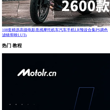
108套精选高级电影质感摩托机车汽车手机LR预设合集PS调色
滤镜剪映LUTs
热门 教程