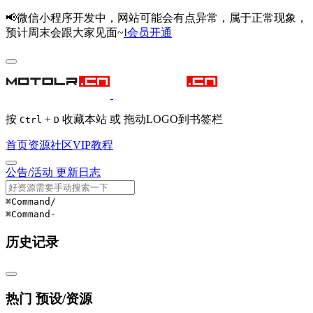
📢微信小程序开发中，网站可能会有点异常，属于正常现象，
预计周末会跟大家见面~
I会员开通
按
+
收藏本站 或 拖动LOGO到书签栏
Ctrl
D
首页
资源
社区
VIP
教程
公告/活动
更新日志
⌘Command
/
⌘Command
-
历史记录
热门 预设/资源