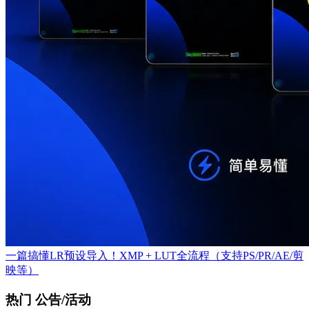
一篇搞懂LR预设导入！XMP + LUT全流程（支持PS/PR/AE/剪
映等）
热门 公告/活动