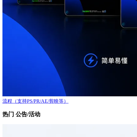
流程（支持PS/PR/AE/剪映等）
热门 公告/活动