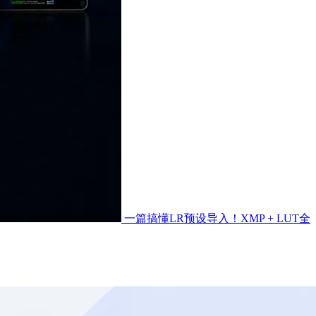
一篇搞懂LR预设导入！XMP + LUT全