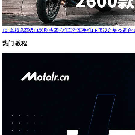
108套精选高级电影质感摩托机车汽车手机LR预设合集PS调色滤
热门 教程