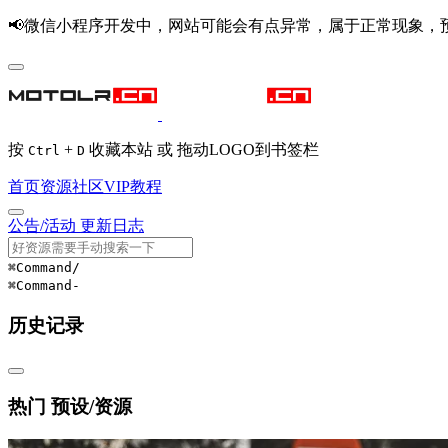
📢微信小程序开发中，网站可能会有点异常，属于正常现象，
按
+
收藏本站 或 拖动LOGO到书签栏
Ctrl
D
首页
资源
社区
VIP
教程
公告/活动
更新日志
⌘Command
/
⌘Command
-
历史记录
热门 预设/资源