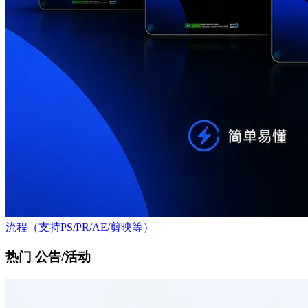
流程（支持PS/PR/AE/剪映等）
热门 公告/活动