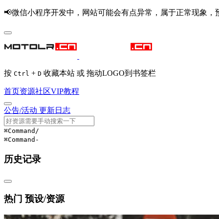
📢微信小程序开发中，网站可能会有点异常，属于正常现象，
按
+
收藏本站 或 拖动LOGO到书签栏
Ctrl
D
首页
资源
社区
VIP
教程
公告/活动
更新日志
⌘Command
/
⌘Command
-
历史记录
热门 预设/资源