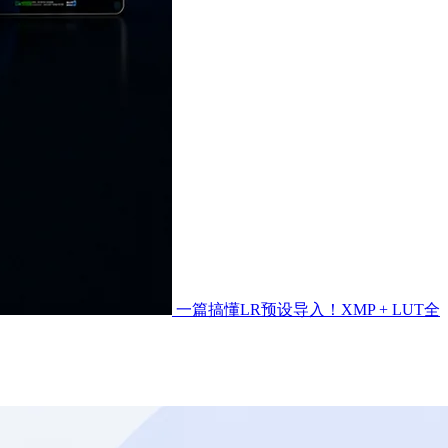
一篇搞懂LR预设导入！XMP + LUT全