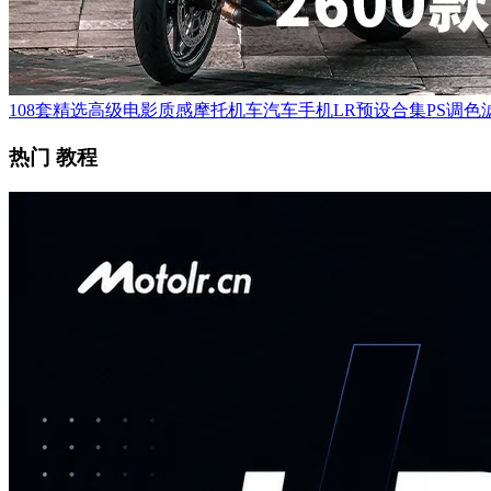
108套精选高级电影质感摩托机车汽车手机LR预设合集PS调色滤
热门 教程