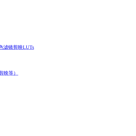
滤镜剪映LUTs
/剪映等）