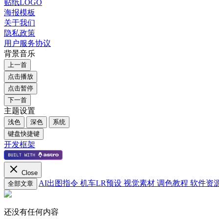
贴纸LOGO
海报模板
关于我们
隐私政策
用户服务协议
背景音乐
上一首
点击播放
点击暂停
下一首
主题设置
浅色
深色
系统
键盘快捷键
开发框架
Close
AI出图指令
机车LR预设
视觉素材
调色教程
软件资
全部文章
还没有任何内容