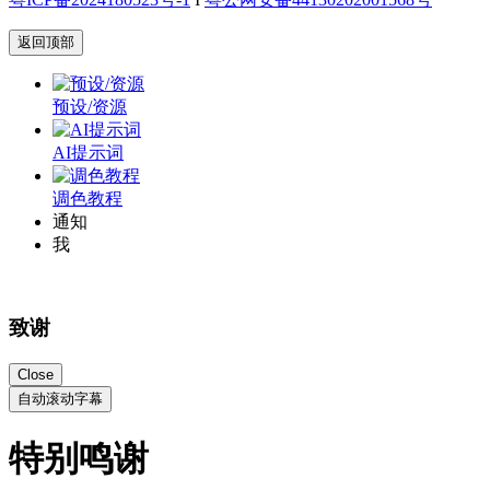
返回顶部
预设/资源
AI提示词
调色教程
通知
我
致谢
Close
自动滚动字幕
特别鸣谢