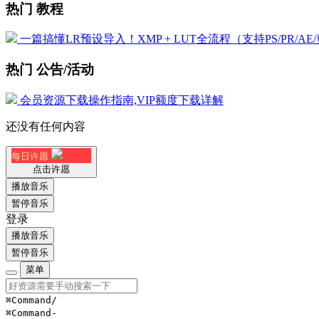
热门 教程
一篇搞懂LR预设导入！XMP + LUT全流程（支持PS/PR/AE
热门 公告/活动
会员资源下载操作指南,VIP额度下载详解
还没有任何内容
每日许愿
点击许愿
播放音乐
暂停音乐
登录
播放音乐
暂停音乐
菜单
⌘Command
/
⌘Command
-