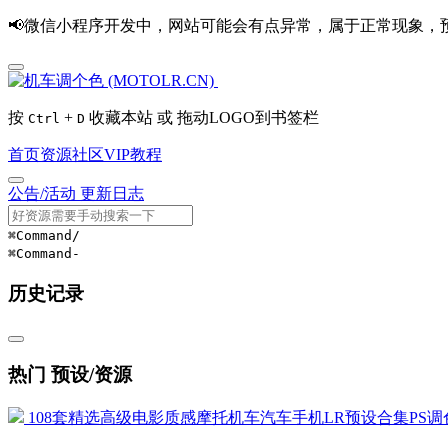
📢微信小程序开发中，网站可能会有点异常，属于正常现象，
按
+
收藏本站 或 拖动LOGO到书签栏
Ctrl
D
首页
资源
社区
VIP
教程
公告/活动
更新日志
⌘Command
/
⌘Command
-
历史记录
热门 预设/资源
108套精选高级电影质感摩托机车汽车手机LR预设合集PS调色