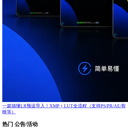
一篇搞懂LR预设导入！XMP + LUT全流程（支持PS/PR/AE/剪
映等）
热门 公告/活动