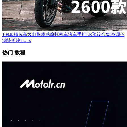
108套精选高级电影质感摩托机车汽车手机LR预设合集PS调色
滤镜剪映LUTs
热门 教程