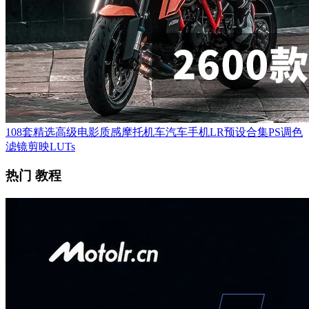
108套精选高级电影质感摩托机车汽车手机LR预设合集PS调色
滤镜剪映LUTs
热门 教程