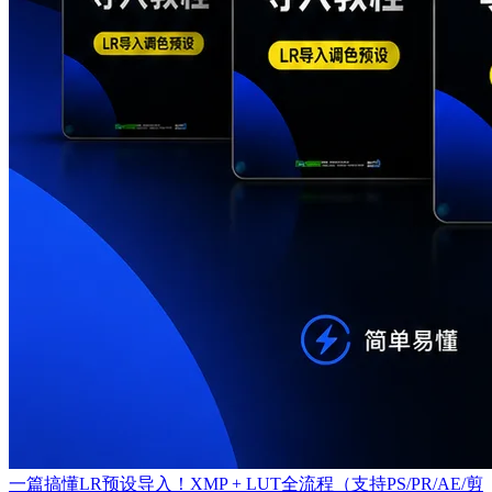
一篇搞懂LR预设导入！XMP + LUT全流程（支持PS/PR/AE/剪