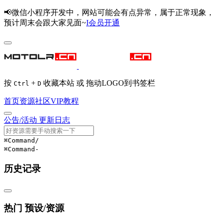
📢微信小程序开发中，网站可能会有点异常，属于正常现象，
预计周末会跟大家见面~
I会员开通
按
+
收藏本站 或 拖动LOGO到书签栏
Ctrl
D
首页
资源
社区
VIP
教程
公告/活动
更新日志
⌘Command
/
⌘Command
-
历史记录
热门 预设/资源