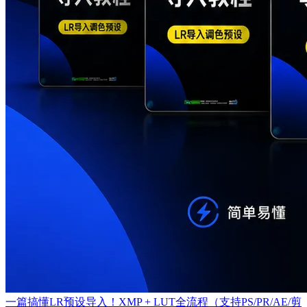
一篇搞懂LR预设导入！XMP + LUT全流程（支持PS/PR/AE/剪