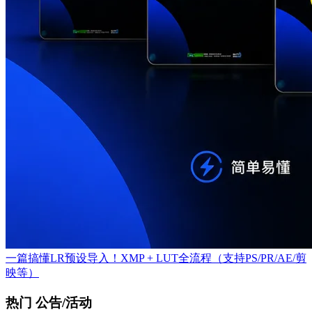
一篇搞懂LR预设导入！XMP + LUT全流程（支持PS/PR/AE/剪
映等）
热门 公告/活动