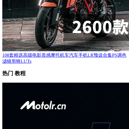
108套精选高级电影质感摩托机车汽车手机LR预设合集PS调色
滤镜剪映LUTs
热门 教程