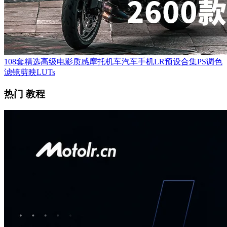
108套精选高级电影质感摩托机车汽车手机LR预设合集PS调色
滤镜剪映LUTs
热门 教程