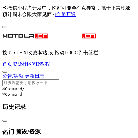
📢微信小程序开发中，网站可能会有点异常，属于正常现象，
预计周末会跟大家见面~
I会员开通
按
+
收藏本站 或 拖动LOGO到书签栏
Ctrl
D
首页
资源
社区
VIP
教程
公告/活动
更新日志
⌘Command
/
⌘Command
-
历史记录
热门 预设/资源