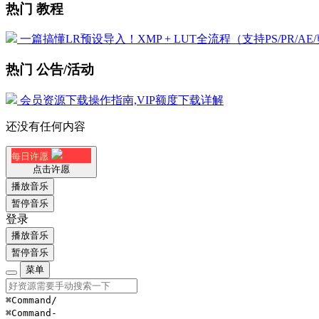
热门 教程
一篇搞懂LR预设导入！XMP + LUT全流程（支持PS/PR/AE
热门 公告/活动
会员资源下载操作指南,VIP额度下载详解
还没有任何内容
每日许愿
点击许愿
播放音乐
暂停音乐
登录
播放音乐
暂停音乐
菜单
⌘Command
/
⌘Command
-