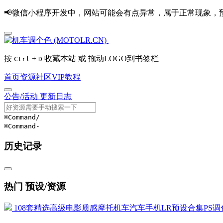
📢微信小程序开发中，网站可能会有点异常，属于正常现象，
按
+
收藏本站 或 拖动LOGO到书签栏
Ctrl
D
首页
资源
社区
VIP
教程
公告/活动
更新日志
⌘Command
/
⌘Command
-
历史记录
热门 预设/资源
108套精选高级电影质感摩托机车汽车手机LR预设合集PS调色