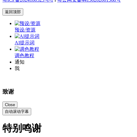
返回顶部
预设/资源
AI提示词
调色教程
通知
我
致谢
Close
自动滚动字幕
特别鸣谢