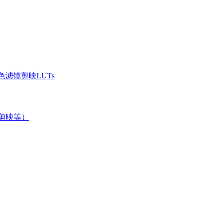
滤镜剪映LUTs
/剪映等）